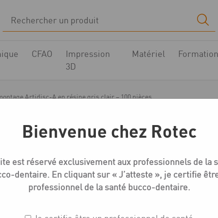
ique
CFAO
Impression
Matériel
Formatio
3D
ontage Artidisc-A en résine gris clair – 100 pièces
Bienvenue chez Rotec
Système de plaques
ite est réservé exclusivement aux professionnels de la 
Plaques de montage Ar
co-dentaire. En cliquant sur « J’atteste », je certifie êtr
gris clair – 100 pièces
professionnel de la santé bucco-dentaire.