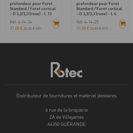
profondeur pour Foret
profondeur pour Foret
Standard / Foret cortical
Standard / Foret cortical
– D 3,2/3,3 (rose) – L 13
– D 3,2/3,3 (rose) – L 4
Réf: 4-14-34
Réf: 4-14-25
37,00
€
37,00
€
30,83
€
(HT)
30,83
€
(HT)
Distributeur de fournitures et matériel dentaires
6 rue de la briquerie
ZA de Villejames
44350 GUÉRANDE