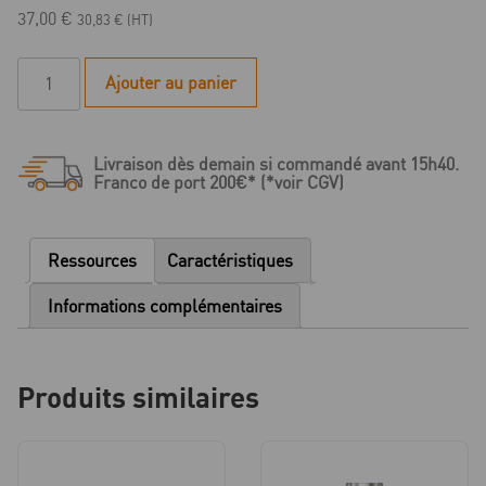
37,00
€
30,83
€
(HT)
quantité
Ajouter au panier
de
Quattrocone
-
Livraison dès demain si commandé avant 15h40.
Butée
Franco de port 200€* (*voir CGV)
de
profondeur
pour
Ressources
Caractéristiques
Foret
Standard
Informations complémentaires
/
Foret
cortical
Produits similaires
-
D
3.5/3.6