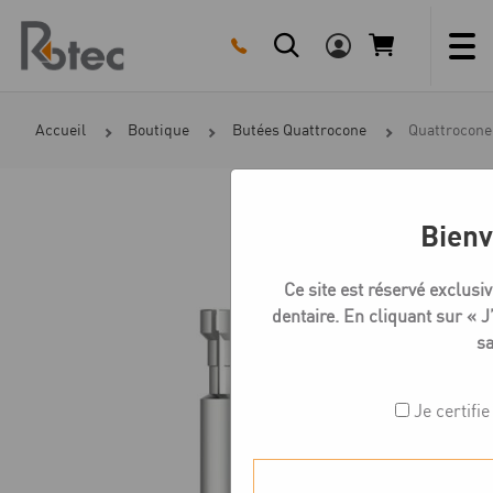
Skip
to
content
Accueil
Boutique
Butées Quattrocone
Quattrocone 
Bienv
Ce site est réservé exclus
dentaire. En cliquant sur « J’
sa
Je certifie