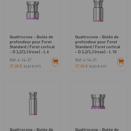
(bleu
clair)
-
L
13
Quattrocone – Butée de
Quattrocone – Butée de
profondeur pour Foret
profondeur pour Foret
Standard / Foret cortical
Standard / Foret cortical
– D 3,2/3,3 (rose) – L 6
– D 3,2/3,3 (rose) – L 10
Réf: 4-14-27
Réf: 4-14-31
37,00
€
37,00
€
30,83
€
(HT)
30,83
€
(HT)
Quattrocone – Butée de
Quattrocone – Butée de