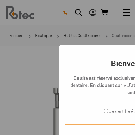
Skip
to
content
Accueil
Boutique
Butées Quattrocone
Quattrocone 
Bienve
Ce site est réservé exclusiv
dentaire. En cliquant sur « J’at
sant
Je certifie ê