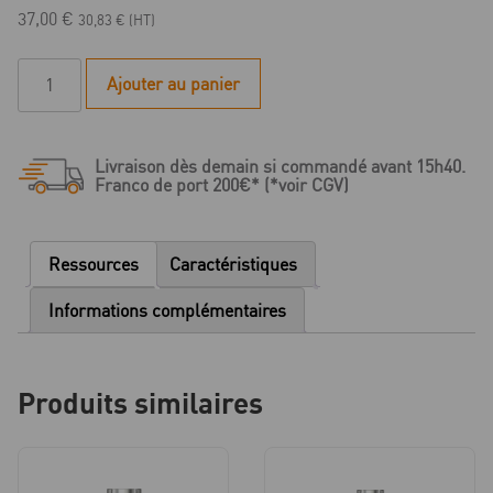
37,00
€
30,83
€
(HT)
quantité
Ajouter au panier
de
Quattrocone
-
Livraison dès demain si commandé avant 15h40.
Butée
Franco de port 200€* (*voir CGV)
de
profondeur
pour
Ressources
Caractéristiques
Foret
Standard
Informations complémentaires
/
Foret
cortical
Produits similaires
-
D
4.7/4.8