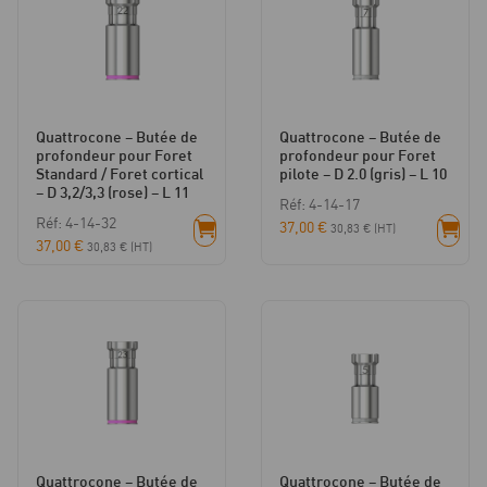
(brun)
-
L
15
Quattrocone – Butée de
Quattrocone – Butée de
profondeur pour Foret
profondeur pour Foret
Standard / Foret cortical
pilote – D 2.0 (gris) – L 10
– D 3,2/3,3 (rose) – L 11
Réf: 4-14-17
Réf: 4-14-32
37,00
€
30,83
€
(HT)
37,00
€
30,83
€
(HT)
Quattrocone – Butée de
Quattrocone – Butée de