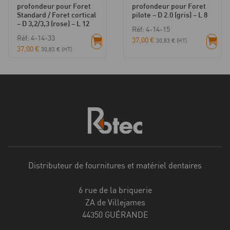
profondeur pour Foret
profondeur pour Foret
Standard / Foret cortical
pilote – D 2.0 (gris) – L 8
– D 3,2/3,3 (rose) – L 12
Réf: 4-14-15
Réf: 4-14-33
37,00
€
30,83
€
(HT)
37,00
€
30,83
€
(HT)
Distributeur de fournitures et matériel dentaires
6 rue de la briquerie
ZA de Villejames
44350 GUÉRANDE