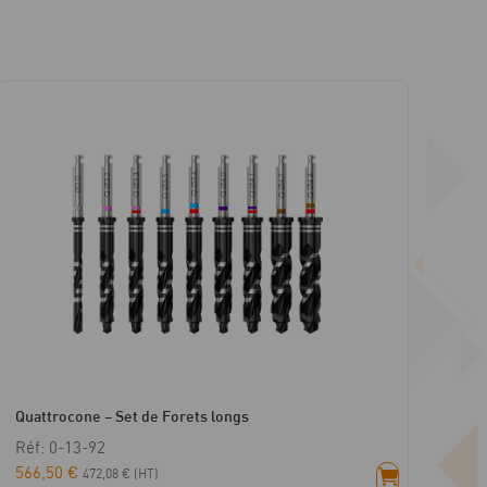
Quattrocone – Set de Forets longs
Réf: 0-13-92
566,50
€
472,08
€
(HT)