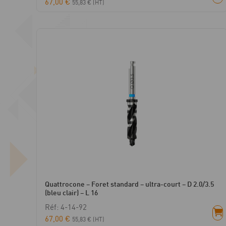
67,00
€
55,83
€
(HT)
Quattrocone – Foret standard – ultra-court – D 2.0/3.5
(bleu clair) – L 16
Réf: 4-14-92
67,00
€
55,83
€
(HT)