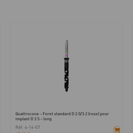
2.3/3.5/3.6
(bleu
clair/rouge)
-
L
16
Quattrocone – Foret standard D 2.0/3.2 (rose) pour
implant D 3.5 – long
Réf: 4-14-07