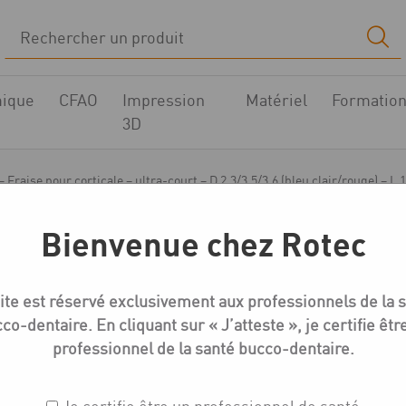
ique
CFAO
Impression
Matériel
Formatio
3D
 Fraise pour corticale – ultra-court – D 2.3/3.5/3.6 (bleu clair/rouge) – L 
Bienvenue chez Rotec
Forets Quattrocone
ite est réservé exclusivement aux professionnels de la 
Quattrocone – Fraise po
co-dentaire. En cliquant sur « J’atteste », je certifie êtr
court – D 2.3/3.5/3.6 (
professionnel de la santé bucco-dentaire.
16