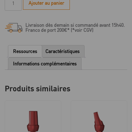
Ajouter au panier
de
R-
Serie
Livraison dès demain si commandé avant 15h40.
-
Franco de port 200€* (*voir CGV)
coffret
de
piliers
Ressources
Caractéristiques
de
planification
Informations complémentaires
-
9
pieces
Produits similaires