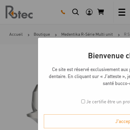
Skip
to
content
Accueil
Boutique
Medentika R-Série Multi unit
R S
Bienvenue c
Ce site est réservé exclusivement aux 
dentaire. En cliquant sur « J’atteste », j
santé bucco-
Je certifie être un pr
J'acce