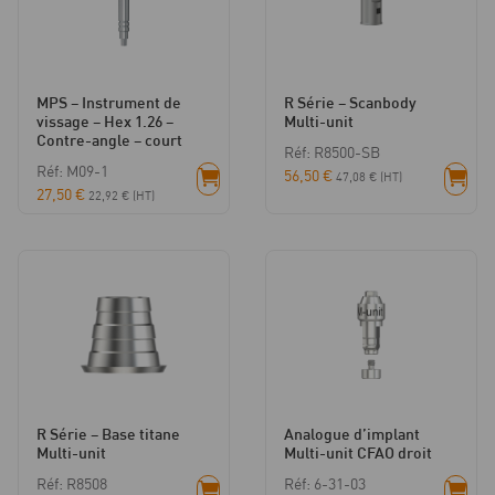
1
MPS – Instrument de
R Série – Scanbody
vissage – Hex 1.26 –
Multi-unit
Contre-angle – court
Réf: R8500-SB
Réf: M09-1
56,50
€
47,08
€
(HT)
27,50
€
22,92
€
(HT)
R Série – Base titane
Analogue d’implant
Multi-unit
Multi-unit CFAO droit
Réf: R8508
Réf: 6-31-03