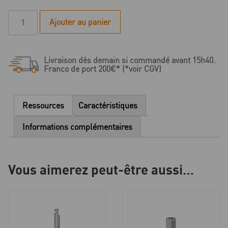
quantité
Ajouter au panier
de
R
Série
Livraison dès demain si commandé avant 15h40.
-
Franco de port 200€* (*voir CGV)
Pilier
Multi-
unit
Ressources
Caractéristiques
angulé
17°
Informations complémentaires
-
D
3.5
Vous aimerez peut-être aussi…
-
HG
2.1/3.5
-
type