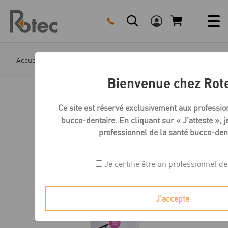
Skip
to
content
Accueil
Boutique
Résines pour imprimantes 3D
Ré
Bienvenue chez Rot
Ce site est réservé exclusivement aux professio
bucco-dentaire. En cliquant sur « J’atteste », je
professionnel de la santé bucco-dent
Je certifie être un professionnel de
J'accepte