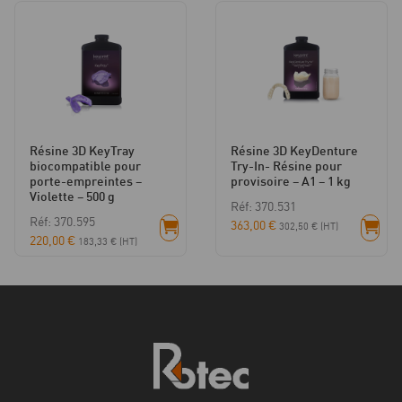
Résine 3D KeyTray
Résine 3D KeyDenture
biocompatible pour
Try-In- Résine pour
porte-empreintes –
provisoire – A1 – 1 kg
Violette – 500 g
Réf: 370.531
Réf: 370.595
363,00
€
302,50
€
(HT)
220,00
€
183,33
€
(HT)