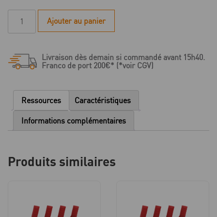
quantité
Ajouter au panier
de
***Set
de
Livraison dès demain si commandé avant 15h40.
Coiffes
Franco de port 200€* (*voir CGV)
de
modelage
à
Ressources
Caractéristiques
la
cire
Informations complémentaires
ASC
Flex
-
Produits similaires
B06
-
angulé
20°