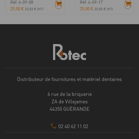
Réf: 6-09-08
Réf: 6-09-17
25,00
€
25,00
€
20,83
€
(HT)
20,83
€
(HT)
Distributeur de fournitures et matériel dentaires
6 rue de la briquerie
ZA de Villejames
44350 GUÉRANDE
02 40 62 11 02