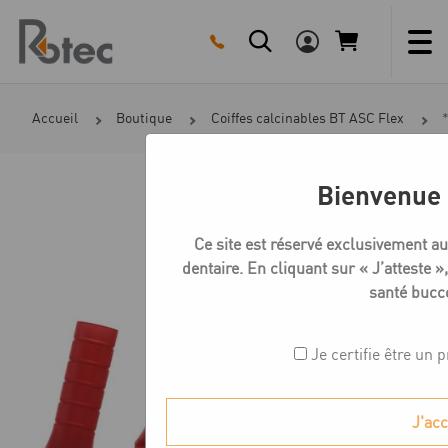
Skip
to
content
Accueil
Boutique
Coiffes calcinables BT ASC Flex
Bienvenue 
Ce site est réservé exclusivement a
dentaire. En cliquant sur « J’atteste »,
santé bucc
Je certifie être un 
J'ac