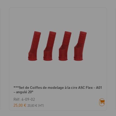
-
droit
***Set de Coiffes de modelage à la cire ASC Flex – A01
– angulé 20°
Réf: 6-09-02
25,00
€
20,83
€
(HT)