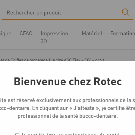
ique
CFAO
Impression
Matériel
Formatio
3D
Set de Coiffes de modelage à la cire ASC Flex – C06 – droit
Bienvenue chez Rotec
Coiffes calcinables BT ASC Flex
ite est réservé exclusivement aux professionnels de la 
Set de Coiffes de mode
co-dentaire. En cliquant sur « J’atteste », je certifie êtr
Flex – C06 – droit
professionnel de la santé bucco-dentaire.