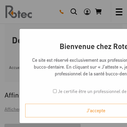
Skip
to
content
Désinfection empreintes et
Bienvenue chez Rot
prothèses
Ce site est réservé exclusivement aux professio
bucco-dentaire. En cliquant sur « J’atteste », je
Accueil
Boutique
Désinfection et nettoyage
Désinf
professionnel de la santé bucco-dent
Je certifie être un professionnel de
Affiner
Afficher les filtres
J'accepte