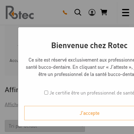
Skip
to
content
Accessoires désinfection
Bienvenue chez Rotec
Ce site est réservé exclusivement aux professionne
Accueil
Boutique
Désinfection et nettoyage
Access
santé bucco-dentaire. En cliquant sur « J’atteste », j
être un professionnel de la santé bucco-denta
Affiner
Je certifie être un professionnel de sant
Afficher les filtres
J'accepte