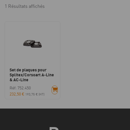
1 Résultats affichés
Set de plaques pour
Splitex/Corsoart A-Line
& AC-Line
Réf: 752.450
232,50
€
193,75
€
(HT)