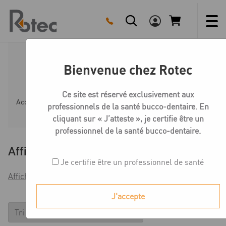
Skip
to
content
Bienvenue chez Rotec
Système Splitex
Ce site est réservé exclusivement aux
Accueil
Boutique
Système de plaques
Système Spl
professionnels de la santé bucco-dentaire. En
cliquant sur « J’atteste », je certifie être un
professionnel de la santé bucco-dentaire.
Affiner
Je certifie être un professionnel de santé
Afficher les filtres
J'accepte