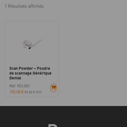
1 Résultats affichés
Scan Powder – Poudre
de scannage Générique
Dental
Réf: 903.001
105,00
€
87,50
€
(HT)