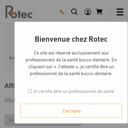
Skip
to
content
Bienvenue chez Rotec
Accessoires scanners
Ce site est réservé exclusivement aux
Accueil
Boutique
Accessoires
Accessoires scanne
professionnels de la santé bucco-dentaire. En
cliquant sur « J’atteste », je certifie être un
professionnel de la santé bucco-dentaire.
Affiner
Je certifie être un professionnel de santé
Afficher les filtres
J'accepte