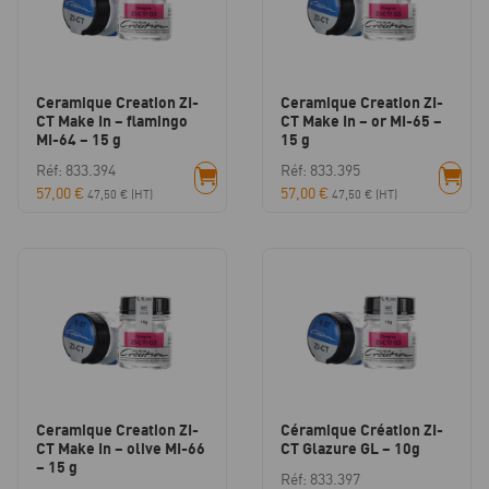
Ceramique Creation ZI-
Ceramique Creation ZI-
CT Make In – flamingo
CT Make In – or MI-65 –
MI-64 – 15 g
15 g
Réf: 833.394
Réf: 833.395
57,00
€
57,00
€
47,50
€
(HT)
47,50
€
(HT)
Ceramique Creation ZI-
Céramique Création ZI-
CT Make In – olive MI-66
CT Glazure GL – 10g
– 15 g
Réf: 833.397