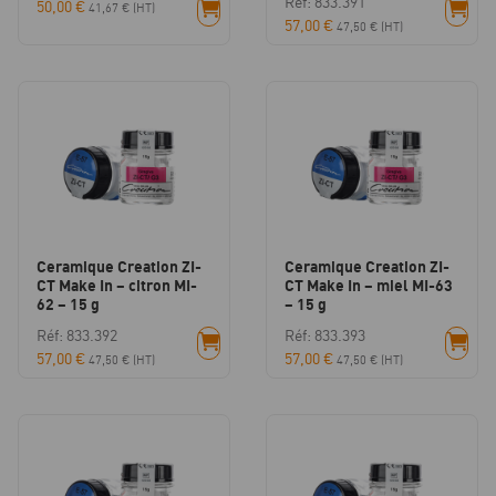
Réf: 833.391
50,00
€
41,67
€
(HT)
57,00
€
47,50
€
(HT)
Ceramique Creation ZI-
Ceramique Creation ZI-
CT Make In – citron MI-
CT Make In – miel MI-63
62 – 15 g
– 15 g
Réf: 833.392
Réf: 833.393
57,00
€
57,00
€
47,50
€
(HT)
47,50
€
(HT)