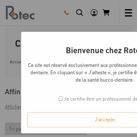
Skip
to
content
Céramique Création Zi-CT
Bienvenue chez Rot
Accueil
Boutique
Céramique zircone, titane et disilicate
Ce site est réservé exclusivement aux professionne
dentaire. En cliquant sur « J’atteste », je certifie 
de la santé bucco-dentaire.
Affiner
Je certifie être un professionnel d
Afficher les filtres
J'accepte