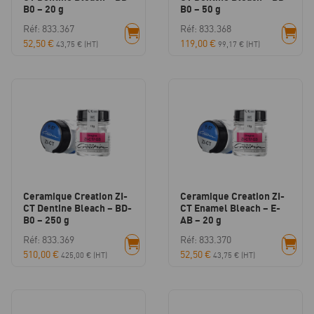
B0 – 20 g
B0 – 50 g
Réf: 833.367
Réf: 833.368
52,50
€
119,00
€
43,75
€
(HT)
99,17
€
(HT)
Ceramique Creation ZI-
Ceramique Creation ZI-
CT Dentine Bleach – BD-
CT Enamel Bleach – E-
B0 – 250 g
AB – 20 g
Réf: 833.369
Réf: 833.370
510,00
€
52,50
€
425,00
€
(HT)
43,75
€
(HT)