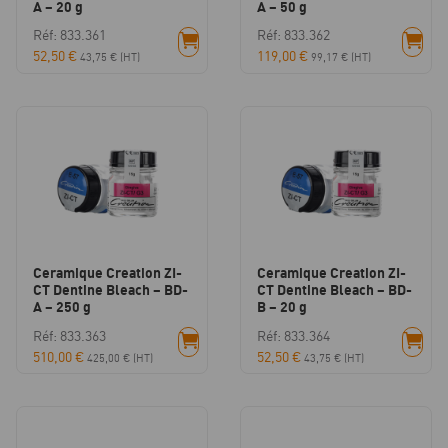
A – 20 g
A – 50 g
Réf: 833.361
Réf: 833.362
52,50
€
119,00
€
43,75
€
(HT)
99,17
€
(HT)
Ceramique Creation ZI-
Ceramique Creation ZI-
CT Dentine Bleach – BD-
CT Dentine Bleach – BD-
A – 250 g
B – 20 g
Réf: 833.363
Réf: 833.364
510,00
€
52,50
€
425,00
€
(HT)
43,75
€
(HT)