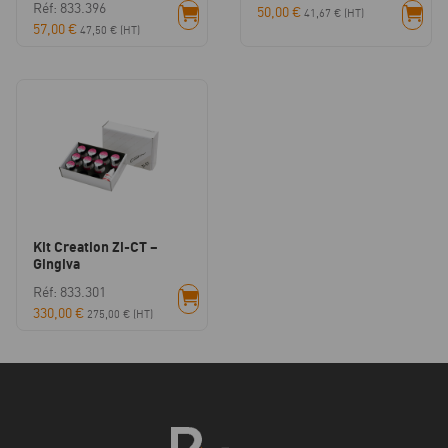
Réf: 833.396
50,00
€
41,67
€
(HT)
57,00
€
47,50
€
(HT)
Kit Creation Zi-CT –
Gingiva
Réf: 833.301
330,00
€
275,00
€
(HT)