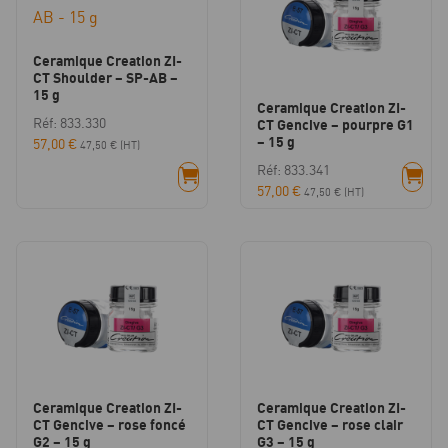
Ceramique Creation ZI-
CT Shoulder – SP-AB –
15 g
Ceramique Creation ZI-
Réf: 833.330
CT Gencive – pourpre G1
– 15 g
57,00
€
47,50
€
(HT)
Réf: 833.341
57,00
€
47,50
€
(HT)
Ceramique Creation ZI-
Ceramique Creation ZI-
CT Gencive – rose foncé
CT Gencive – rose clair
G2 – 15 g
G3 – 15 g