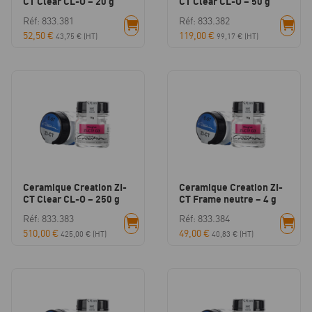
CT Clear CL-O – 20 g
CT Clear CL-O – 50 g
Réf: 833.381
Réf: 833.382
52,50
€
119,00
€
43,75
€
(HT)
99,17
€
(HT)
Ceramique Creation ZI-
Ceramique Creation ZI-
CT Clear CL-O – 250 g
CT Frame neutre – 4 g
Réf: 833.383
Réf: 833.384
510,00
€
49,00
€
425,00
€
(HT)
40,83
€
(HT)