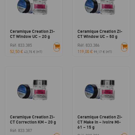
Ceramique Creation ZI-
Ceramique Creation ZI-
CT Window UC – 20 g
CT Window UC – 50 g
Réf: 833.385
Réf: 833.386
52,50
€
119,00
€
43,75
€
(HT)
99,17
€
(HT)
Ceramique Creation ZI-
Ceramique Creation ZI-
CT Correction KM – 20 g
CT Make In – ivoire MI-
61 – 15 g
Réf: 833.387