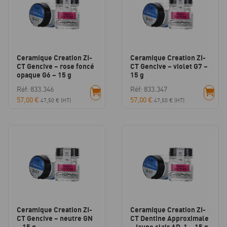
Ceramique Creation ZI-
Ceramique Creation ZI-
CT Gencive – rose foncé
CT Gencive – violet G7 –
opaque G6 – 15 g
15 g
Réf: 833.346
Réf: 833.347
57,00
€
57,00
€
47,50
€
(HT)
47,50
€
(HT)
Ceramique Creation ZI-
Ceramique Creation ZI-
CT Gencive – neutre GN
CT Dentine Approximale
– 15 g
– jaune clair AD-1 – 15 g