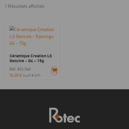
1 Résultats affichés
Céramique Creation LS
Gencive – G4 – 15g
Réf: 833.540
56,00
€
46,67
€
(HT)