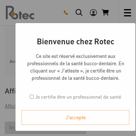
Skip
to
content
Bienvenue chez Rotec
Gingiva LS
Ce site est réservé exclusivement aux
Accueil
Boutique
Céramique Création LS
Gingiva 
professionnels de la santé bucco-dentaire. En
cliquant sur « J’atteste », je certifie être un
professionnel de la santé bucco-dentaire.
Affiner
Je certifie être un professionnel de santé
Afficher les filtres
J'accepte