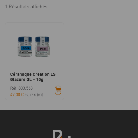
1 Résultats affichés
Céramique Creation LS
Glazure GL – 10g
Réf: 833.563
47,00
€
39,17
€
(HT)