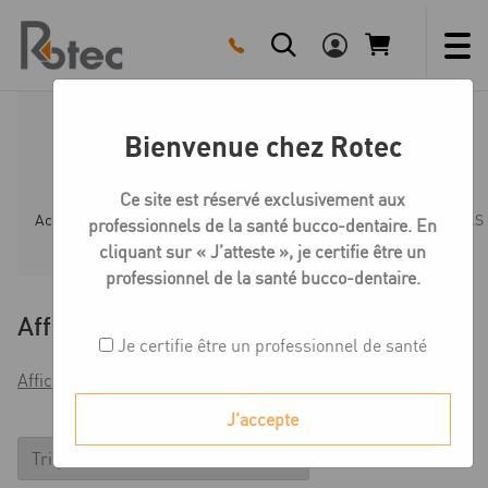
Skip
to
content
Bienvenue chez Rotec
Glaze LS
Ce site est réservé exclusivement aux
Accueil
Boutique
Céramique Création LS
Glaze LS
professionnels de la santé bucco-dentaire. En
cliquant sur « J’atteste », je certifie être un
professionnel de la santé bucco-dentaire.
Affiner
Je certifie être un professionnel de santé
Afficher les filtres
J'accepte