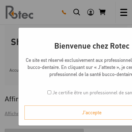
Skip
to
content
Shoulder Powders Création
Bienvenue chez Rotec
CC
Ce site est réservé exclusivement aux professionnel
bucco-dentaire. En cliquant sur « J’atteste », je cer
Accueil
Boutique
Céramique Création CC
Shoulde
professionnel de la santé bucco-dentair
Je certifie être un professionnel de sa
Affiner
J'accepte
Afficher les filtres