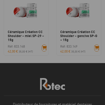
Céramique Création CC
Céramique Création CC
Shoulder – miel SP-29 –
Shoulder – gencive SP-G
15g
– 15g
Réf: 833.148
Réf: 833.149
42,00
€
42,00
€
35,00
€
(HT)
35,00
€
(HT)
Distributeur de fournitures et matériel dentaires