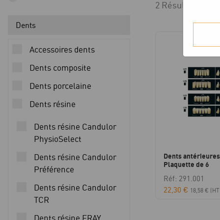
2 Résultats affi
Dents
Accessoires dents
Dents composite
Dents porcelaine
Dents résine
Dents résine Candulor
PhysioSelect
Dents antérieures
Dents résine Candulor
Plaquette de 6
Préférence
Réf: 291.001
Dents résine Candulor
22,30
€
18,58
€
(HT
TCR
Dents résine ERAY