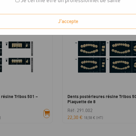
Je certifie être un professionnel de santé
chés
J'accepte
 résine Tribos 501 –
Dents postérieures résine Tribos 5
Plaquette de 8
Réf: 291.002
22,30
€
)
18,58
€
(HT)