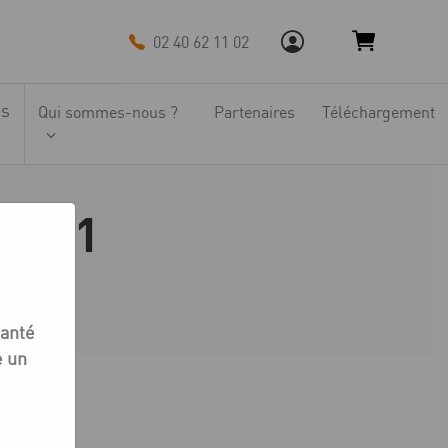
02 40 62 11 02
ns
Qui sommes-nous ?
Partenaires
Téléchargement
s 501
1
santé
e un