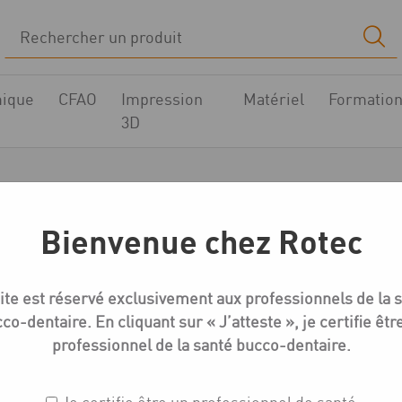
ique
CFAO
Impression
Matériel
Formatio
3D
s résine Gebdi Tribo
Bienvenue chez Rotec
eil
Boutique
Dents résine
Dents résine Gebdi Tribos 50
ite est réservé exclusivement aux professionnels de la 
co-dentaire. En cliquant sur « J’atteste », je certifie êtr
professionnel de la santé bucco-dentaire.