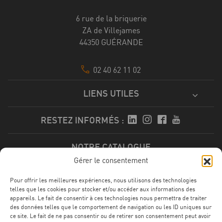
6 rue de la briquerie
ZA de Villejames
44350 GUÉRANDE
02 40 62 11 02
LIENS UTILES
RESTEZ INFORMÉS :
NOTRE CATALOGUE
Gérer le consentement
Télécharger
Pour offrir les meilleures expériences, nous utilisons des technologies
telles que les cookies pour stocker et/ou accéder aux informations des
appareils. Le fait de consentir à ces technologies nous permettra de traiter
des données telles que le comportement de navigation ou les ID uniques sur
ce site. Le fait de ne pas consentir ou de retirer son consentement peut avoir
NOS CERTFICATIONS