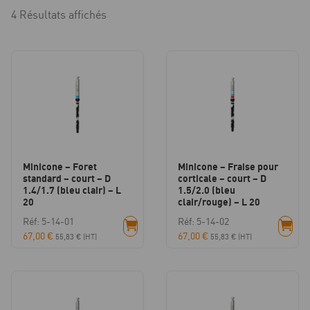
4 Résultats affichés
Minicone – Foret
Minicone – Fraise pour
standard – court – D
corticale – court – D
1.4/1.7 (bleu clair) – L
1.5/2.0 (bleu
20
clair/rouge) – L 20
Réf: 5-14-01
Réf: 5-14-02
67,00
€
67,00
€
55,83
€
(HT)
55,83
€
(HT)