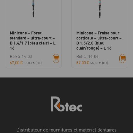
Minicone – Foret
Minicone – Fraise pour
standard – ultra-court –
corticale – ultra-court –
D 1.4/1.7 (bleu clair) – L
D 1.5/2.0 (bleu
16
clair/rouge) – L 16
Réf: 5-14-03
Réf: 5-14-04
67,00
€
67,00
€
55,83
€
(HT)
55,83
€
(HT)
Distributeur de fournitures et matériel dentaires