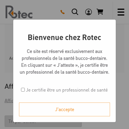
Skip
to
content
Bienvenue chez Rotec
Forets Minicone
Ce site est réservé exclusivement aux
professionnels de la santé bucco-dentaire.
Accueil
Boutique
Minicone
Forets Minicone
En cliquant sur « J’atteste », je certifie être
un professionnel de la santé bucco-dentaire.
Affiner
Je certifie être un professionnel de santé
Afficher les filtres
J'accepte