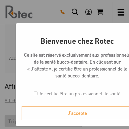
Skip
to
content
Minicone Empreinte
Bienvenue chez Rotec
Ce site est réservé exclusivement aux professionnel
Accueil
Boutique
Minicone - prothèse
Minicone E
de la santé bucco-dentaire. En cliquant sur
« J’atteste », je certifie être un professionnel de la
santé bucco-dentaire.
Affiner
Je certifie être un professionnel de santé
Afficher les filtres
J'accepte