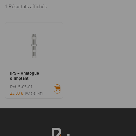
1 Résultats affichés
IPS – Analogue
d’implant
Réf: 5-05-01
23,00
€
19,17
€
(HT)