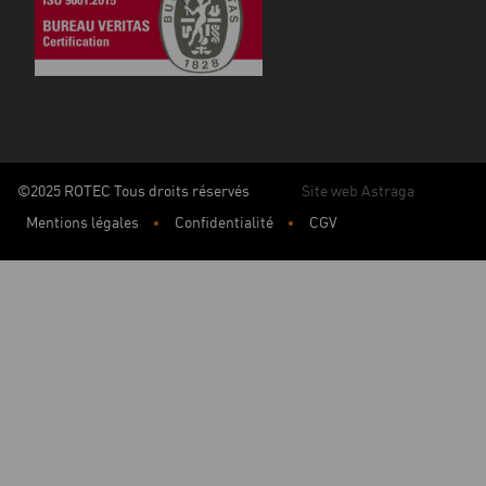
©2025 ROTEC Tous droits réservés
Site web Astraga
Mentions légales
Confidentialité
CGV