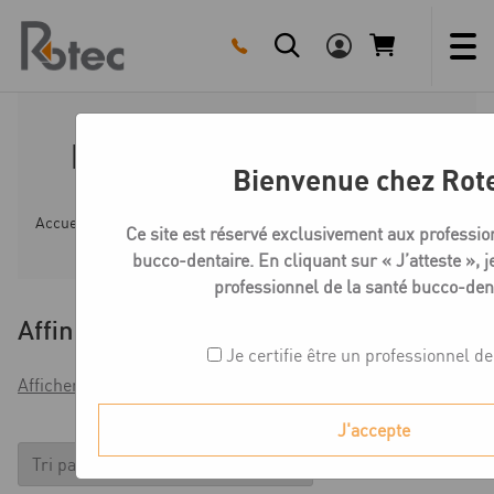
Skip
to
content
Medentika AB-Série Vis
Bienvenue chez Rot
Accueil
Boutique
Compatible Anthogyr Axiom Bone Leve
Ce site est réservé exclusivement aux professio
bucco-dentaire. En cliquant sur « J’atteste », je
professionnel de la santé bucco-dent
Affiner
Je certifie être un professionnel de
Afficher les filtres
J'accepte