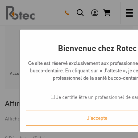
Skip
to
content
Medentika B-Série
Bienvenue chez Rotec
MedentiCad
Ce site est réservé exclusivement aux professionne
bucco-dentaire. En cliquant sur « J’atteste », je cer
Accueil
Boutique
Compatible Bredent SKY
Medent
professionnel de la santé bucco-dentair
Je certifie être un professionnel de sa
Affiner
J'accepte
Afficher les filtres