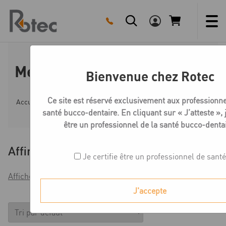
Skip
to
content
Medentika C-Série Multi unit
Bienvenue chez Rotec
Ce site est réservé exclusivement aux professionne
Accueil
Boutique
Compatible CAMLOG
Medentika C
santé bucco-dentaire. En cliquant sur « J’atteste », j
être un professionnel de la santé bucco-dentai
Affiner
Je certifie être un professionnel de santé
Afficher les filtres
J'accepte