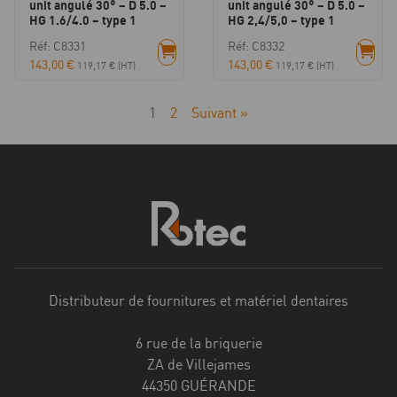
unit angulé 30° – D 5.0 –
unit angulé 30° – D 5.0 –
HG 1.6/4.0 – type 1
HG 2,4/5,0 – type 1
Réf: C8331
Réf: C8332
143,00
€
143,00
€
119,17
€
(HT)
119,17
€
(HT)
1
2
Suivant »
Distributeur de fournitures et matériel dentaires
6 rue de la briquerie
ZA de Villejames
44350 GUÉRANDE