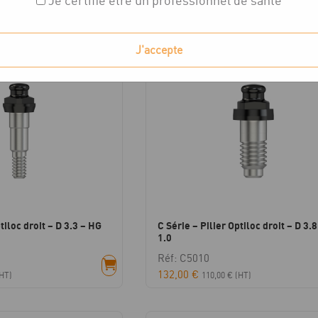
Je certifie être un professionnel de santé
ichés
J'accepte
tiloc droit – D 3.3 – HG
C Série – Pilier Optiloc droit – D 3.
1.0
Réf: C5010
132,00
€
HT)
110,00
€
(HT)