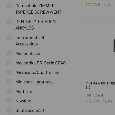
132,00
€
Compatible ZIMMER
110,00
€
(
TAPERED SCREW-VENT
DENTSPLY-FRIADENT
ANKYLOS
Instruments et
Accessoires
Medentibase
Medentika PR-Série CFAO
Microcone/Quattrocone
Minicone - prothèse
C Série – Pilier Op
5.0
Multi-unit
Réf: C5430
Novaloc
132,00
€
110,00
€
(
Quattrocone30