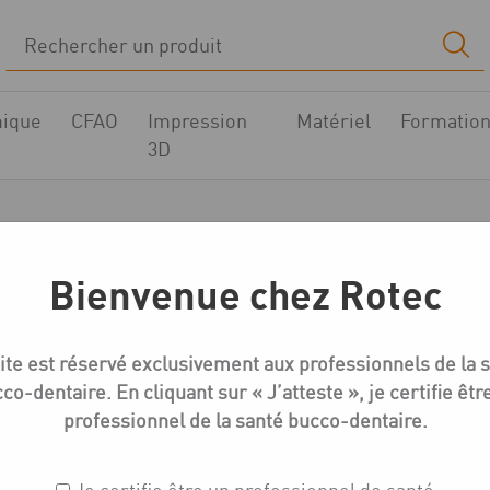
ique
CFAO
Impression
Matériel
Formatio
3D
dentika C-Série Opti
Bienvenue chez Rotec
l
Boutique
Compatible CAMLOG
Medentika C-Série Opti
ite est réservé exclusivement aux professionnels de la 
co-dentaire. En cliquant sur « J’atteste », je certifie êtr
professionnel de la santé bucco-dentaire.