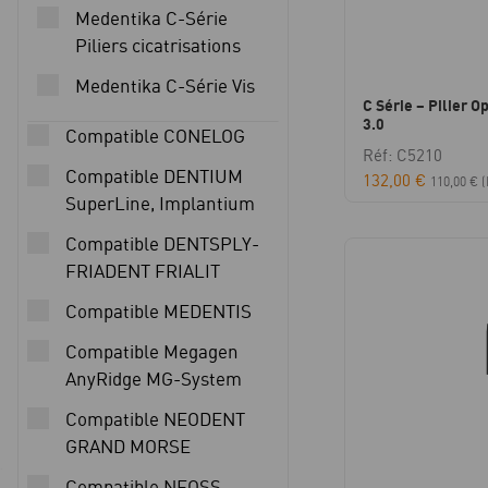
Medentika C-Série
Piliers cicatrisations
Medentika C-Série Vis
C Série – Pilier Op
3.0
Compatible CONELOG
Réf: C5210
Compatible DENTIUM
132,00
€
110,00
€
(
SuperLine, Implantium
Compatible DENTSPLY-
FRIADENT FRIALIT
Compatible MEDENTIS
Compatible Megagen
AnyRidge MG-System
Compatible NEODENT
GRAND MORSE
Compatible NEOSS