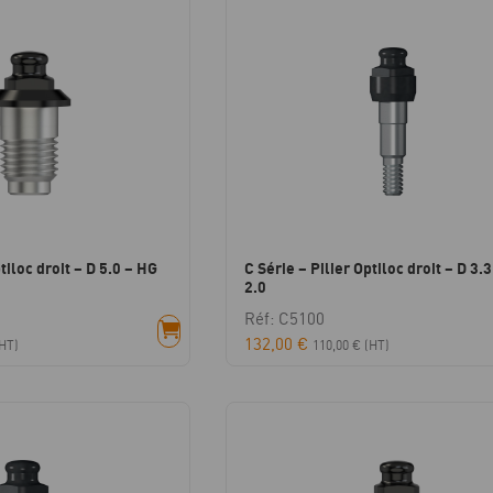
tiloc droit – D 5.0 – HG
C Série – Pilier Optiloc droit – D 3.
2.0
Réf: C5100
132,00
€
HT)
110,00
€
(HT)