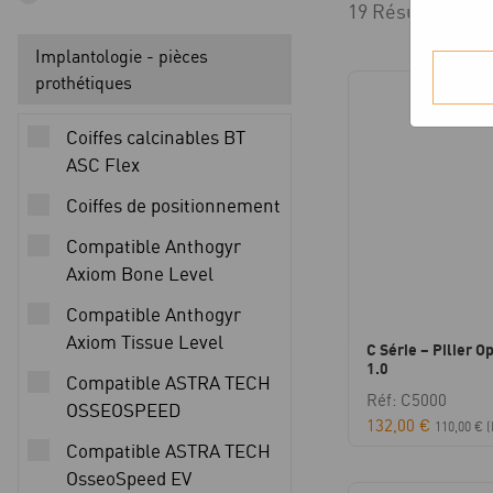
19 Résultats aff
Implantologie - pièces
prothétiques
Coiffes calcinables BT
ASC Flex
Coiffes de positionnement
Compatible Anthogyr
Axiom Bone Level
Compatible Anthogyr
Axiom Tissue Level
C Série – Pilier Op
1.0
Compatible ASTRA TECH
Réf: C5000
OSSEOSPEED
132,00
€
110,00
€
(
Compatible ASTRA TECH
OsseoSpeed EV