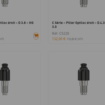
tiloc droit – D 3.8 – HG
C Série – Pilier Optiloc droit – D 4.
3.0
Réf: C5220
132,00
€
HT)
110,00
€
(HT)