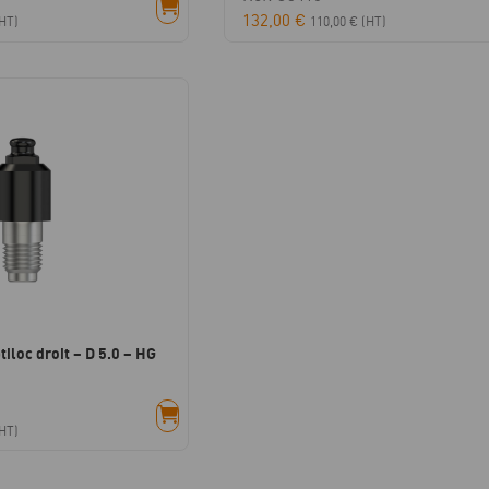
132,00
€
HT)
110,00
€
(HT)
tiloc droit – D 5.0 – HG
HT)