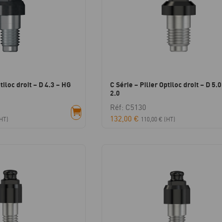
tiloc droit – D 4.3 – HG
C Série – Pilier Optiloc droit – D 5.
2.0
Réf: C5130
132,00
€
HT)
110,00
€
(HT)