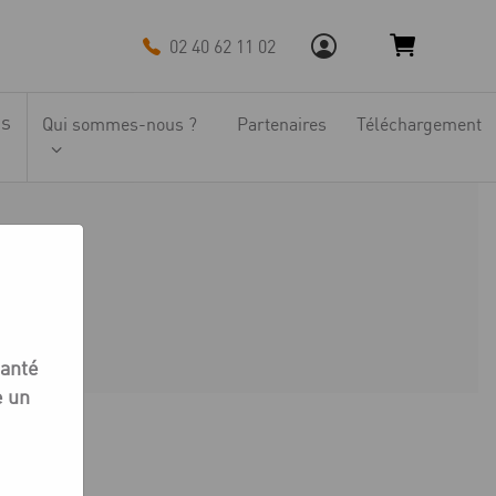
02 40 62 11 02
ns
Qui sommes-nous ?
Partenaires
Téléchargement
loc
loc
santé
e un