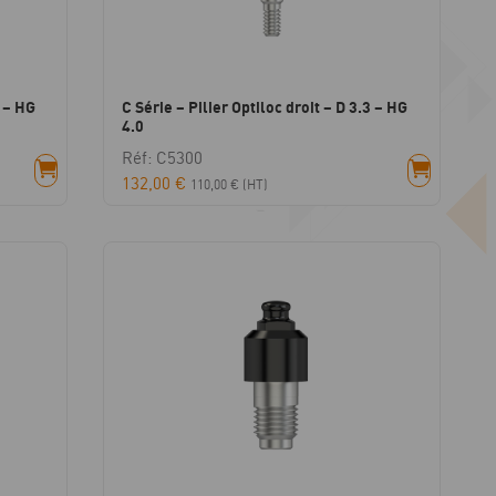
3 – HG
C Série – Pilier Optiloc droit – D 3.3 – HG
4.0
Réf: C5300
132,00
€
110,00
€
(HT)