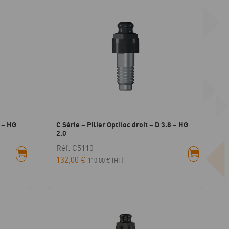
3 – HG
C Série – Pilier Optiloc droit – D 3.8 – HG
2.0
Réf: C5110
132,00
€
110,00
€
(HT)