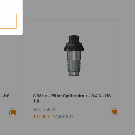
8 – HG
C Série – Pilier Optiloc droit – D 4.3 – HG
1.0
Réf: C5020
132,00
€
110,00
€
(HT)