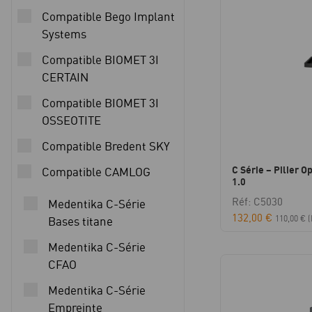
Compatible Bego Implant
Systems
Compatible BIOMET 3I
CERTAIN
Compatible BIOMET 3I
OSSEOTITE
Compatible Bredent SKY
C Série – Pilier Op
Compatible CAMLOG
1.0
Réf: C5030
Medentika C-Série
132,00
€
110,00
€
(
Bases titane
Medentika C-Série
CFAO
Medentika C-Série
Empreinte