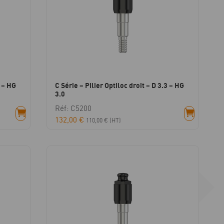
0 – HG
C Série – Pilier Optiloc droit – D 3.3 – HG
3.0
Réf: C5200
132,00
€
110,00
€
(HT)