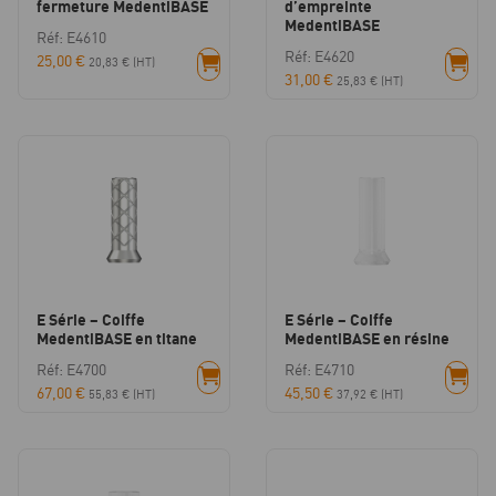
fermeture MedentiBASE
d’empreinte
MedentiBASE
Réf: E4610
Réf: E4620
25,00
€
20,83
€
(HT)
31,00
€
25,83
€
(HT)
E Série – Coiffe
E Série – Coiffe
MedentiBASE en titane
MedentiBASE en résine
Réf: E4700
Réf: E4710
67,00
€
45,50
€
55,83
€
(HT)
37,92
€
(HT)