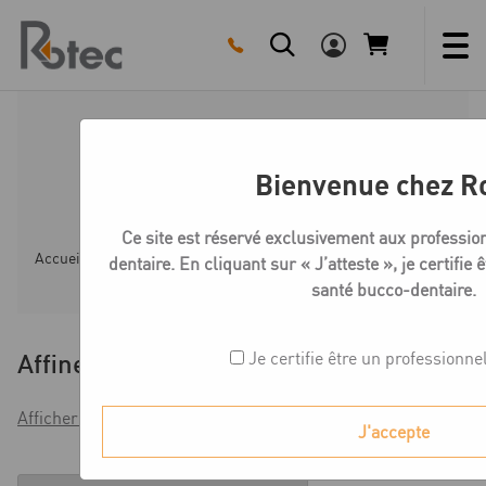
Skip
to
content
Medentika E-Série
Bienvenue chez R
MedentiBase
Ce site est réservé exclusivement aux professio
Accueil
Boutique
Compatible NOBEL BIOCARE REPLAC
dentaire. En cliquant sur « J’atteste », je certifie
santé bucco-dentaire.
Je certifie être un professionne
Affiner
Afficher les filtres
J'accepte