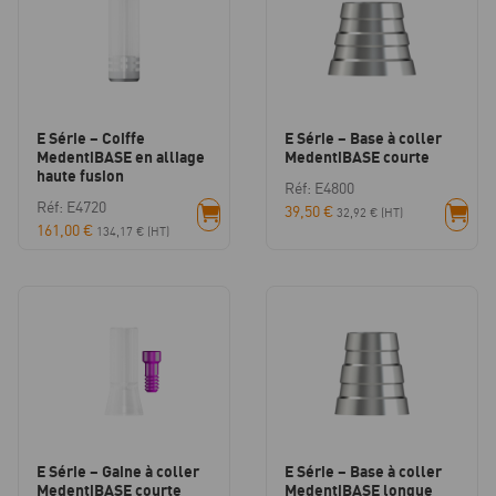
E Série – Coiffe
E Série – Base à coller
MedentiBASE en alliage
MedentiBASE courte
haute fusion
Réf: E4800
Réf: E4720
39,50
€
32,92
€
(HT)
161,00
€
134,17
€
(HT)
E Série – Gaine à coller
E Série – Base à coller
MedentiBASE courte
MedentiBASE longue