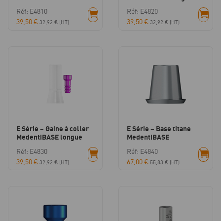
Réf: E4810
Réf: E4820
39,50
€
39,50
€
32,92
€
(HT)
32,92
€
(HT)
E Série – Gaine à coller
E Série – Base titane
MedentiBASE longue
MedentiBASE
Réf: E4830
Réf: E4840
39,50
€
67,00
€
32,92
€
(HT)
55,83
€
(HT)