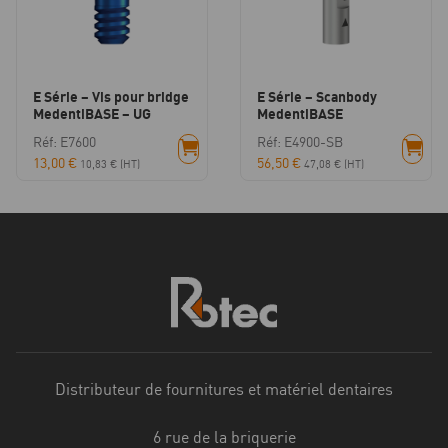
E Série – Vis pour bridge
E Série – Scanbody
MedentiBASE – UG
MedentiBASE
Réf: E7600
Réf: E4900-SB
13,00
€
56,50
€
10,83
€
(HT)
47,08
€
(HT)
Distributeur de fournitures et matériel dentaires
6 rue de la briquerie