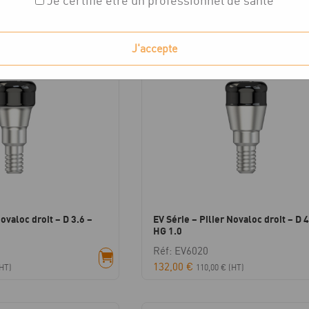
Je certifie être un professionnel de santé
ichés
J'accepte
Novaloc droit – D 3.6 –
EV Série – Pilier Novaloc droit – D 4
HG 1.0
Réf: EV6020
132,00
€
HT)
110,00
€
(HT)