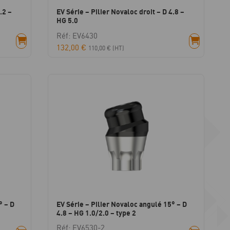
.2 –
EV Série – Pilier Novaloc droit – D 4.8 –
HG 5.0
Réf: EV6430
132,00
€
110,00
€
(HT)
° – D
EV Série – Pilier Novaloc angulé 15° – D
4.8 – HG 1.0/2.0 – type 2
Réf: EV6530-2