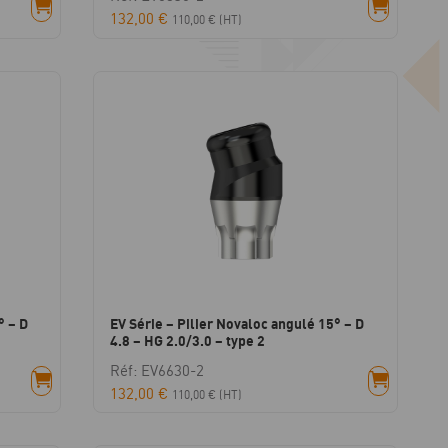
132,00
€
110,00
€
(HT)
° – D
EV Série – Pilier Novaloc angulé 15° – D
4.8 – HG 2.0/3.0 – type 2
Réf: EV6630-2
132,00
€
110,00
€
(HT)