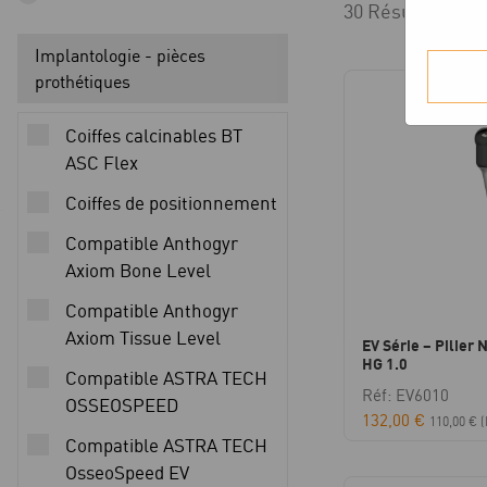
30 Résultats aff
Implantologie - pièces
prothétiques
Coiffes calcinables BT
ASC Flex
Coiffes de positionnement
Compatible Anthogyr
Axiom Bone Level
Compatible Anthogyr
Axiom Tissue Level
EV Série – Pilier 
HG 1.0
Compatible ASTRA TECH
Réf: EV6010
OSSEOSPEED
132,00
€
110,00
€
(
Compatible ASTRA TECH
OsseoSpeed EV