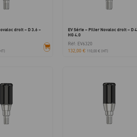
Novaloc droit – D 3.6 –
EV Série – Pilier Novaloc droit – D 4
HG 4.0
Réf: EV6320
132,00
€
HT)
110,00
€
(HT)