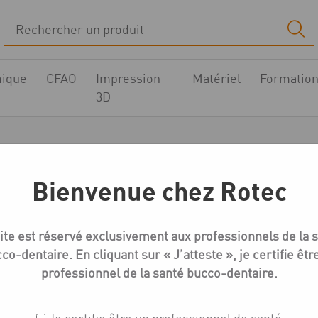
ique
CFAO
Impression
Matériel
Formatio
3D
entika EV-Série Nov
Bienvenue chez Rotec
tique
Compatible ASTRA TECH OsseoSpeed EV
Medentika EV-
ite est réservé exclusivement aux professionnels de la 
co-dentaire. En cliquant sur « J’atteste », je certifie êtr
professionnel de la santé bucco-dentaire.