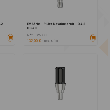
.2 –
EV Série – Pilier Novaloc droit – D 4.8 –
HG 4.0
Réf: EV6330
132,00
€
110,00
€
(HT)