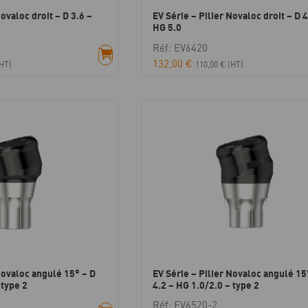
Novaloc droit – D 3.6 –
EV Série – Pilier Novaloc droit – D 4
HG 5.0
Réf: EV6420
132,00
€
HT)
110,00
€
(HT)
Novaloc angulé 15° – D
EV Série – Pilier Novaloc angulé 15
 type 2
4.2 – HG 1.0/2.0 – type 2
Réf: EV6520-2