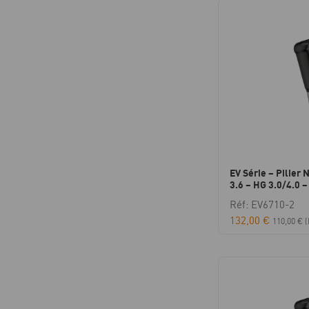
EV Série – Pilier 
3.6 – HG 3.0/4.0 –
Réf: EV6710-2
132,00
€
110,00
€
(