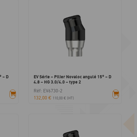
° – D
EV Série – Pilier Novaloc angulé 15° – D
4.8 – HG 3.0/4.0 – type 2
Réf: EV6730-2
132,00
€
110,00
€
(HT)