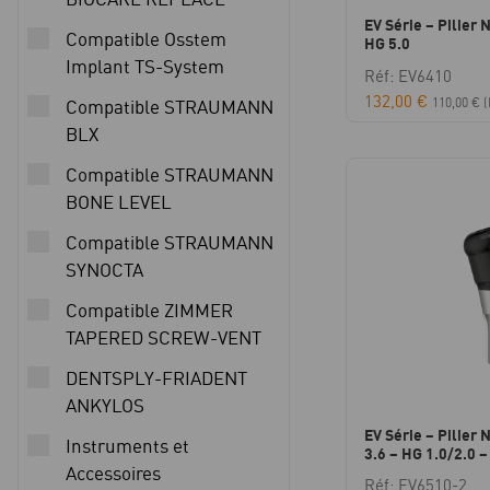
EV Série – Pilier 
Compatible Osstem
HG 5.0
Implant TS-System
Réf: EV6410
132,00
€
110,00
€
(
Compatible STRAUMANN
BLX
Compatible STRAUMANN
BONE LEVEL
Compatible STRAUMANN
SYNOCTA
Compatible ZIMMER
TAPERED SCREW-VENT
DENTSPLY-FRIADENT
ANKYLOS
EV Série – Pilier 
Instruments et
3.6 – HG 1.0/2.0 –
Accessoires
Réf: EV6510-2