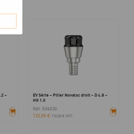
.2 –
EV Série – Pilier Novaloc droit – D 4.8 –
HG 1.0
Réf: EV6030
132,00
€
110,00
€
(HT)