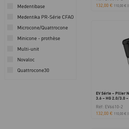
132,00
€
Medentibase
110,00
€
(
Medentika PR-Série CFAO
Microcone/Quattrocone
Minicone - prothèse
Multi-unit
Novaloc
Quattrocone30
EV Série – Pilier 
3.6 – HG 2.0/3.0 –
Réf: EV6610-2
132,00
€
110,00
€
(