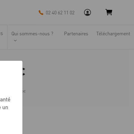
02 40 62 11 02
ns
Qui sommes-nous ?
Partenaires
Téléchargement
aloc
Série Novaloc
santé
e un