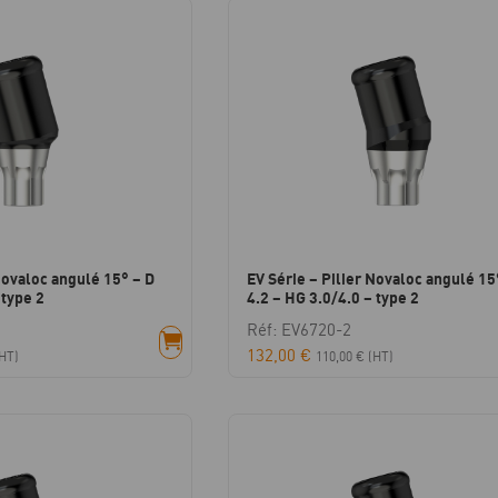
Novaloc angulé 15° – D
EV Série – Pilier Novaloc angulé 15
 type 2
4.2 – HG 3.0/4.0 – type 2
Réf: EV6720-2
132,00
€
HT)
110,00
€
(HT)