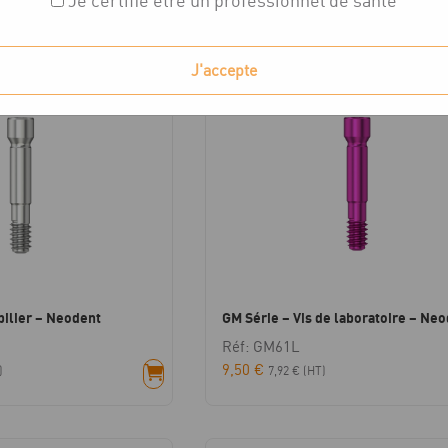
Je certifie être un professionnel de santé
chés
J'accepte
pilier – Neodent
GM Série – Vis de laboratoire – Ne
Réf: GM61L
9,50
€
)
7,92
€
(HT)