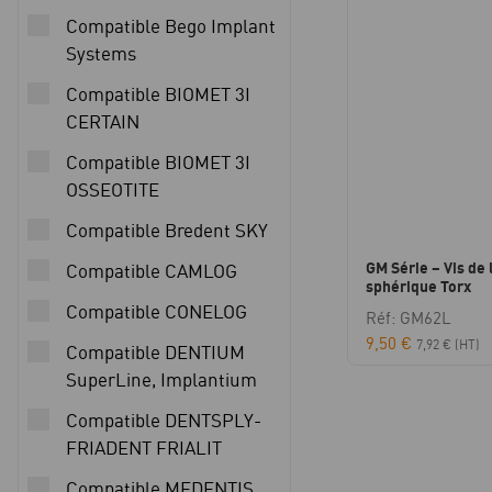
Compatible Bego Implant
Systems
Compatible BIOMET 3I
CERTAIN
Compatible BIOMET 3I
OSSEOTITE
Compatible Bredent SKY
GM Série – Vis de 
Compatible CAMLOG
sphérique Torx
Compatible CONELOG
Réf: GM62L
9,50
€
7,92
€
(HT)
Compatible DENTIUM
SuperLine, Implantium
Compatible DENTSPLY-
FRIADENT FRIALIT
Compatible MEDENTIS