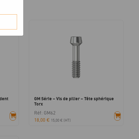
odent
GM Série – Vis de pilier – Tête sphérique
Torx
Réf: GM62
18,00
€
15,00
€
(HT)