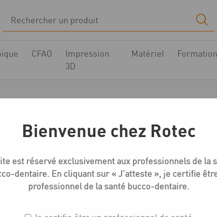
ique
CFAO
Impression
Matériel
Formatio
3D
edentika GM-Série V
Bienvenue chez Rotec
Boutique
Compatible NEODENT GRAND MORSE
Medentika GM
ite est réservé exclusivement aux professionnels de la 
co-dentaire. En cliquant sur « J’atteste », je certifie êtr
professionnel de la santé bucco-dentaire.