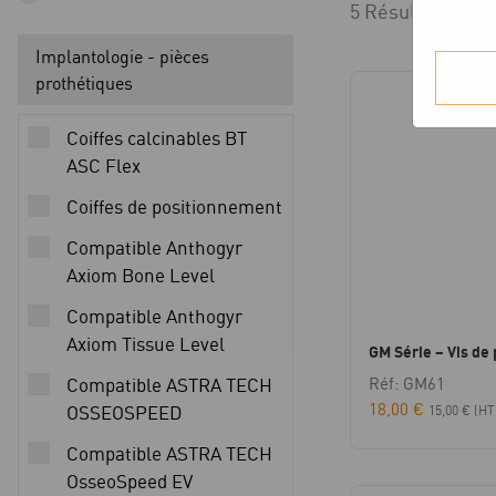
5 Résultats affi
Implantologie - pièces
prothétiques
Coiffes calcinables BT
ASC Flex
Coiffes de positionnement
Compatible Anthogyr
Axiom Bone Level
Compatible Anthogyr
Axiom Tissue Level
GM Série – Vis de 
Compatible ASTRA TECH
Réf: GM61
18,00
€
OSSEOSPEED
15,00
€
(HT
Compatible ASTRA TECH
OsseoSpeed EV