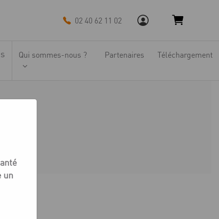
02 40 62 11 02
ns
Qui sommes-nous ?
Partenaires
Téléchargement
is
-Série Vis
santé
e un