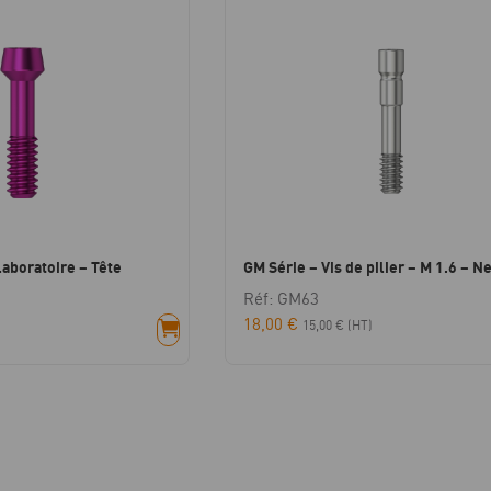
laboratoire – Tête
GM Série – Vis de pilier – M 1.6 – N
Réf: GM63
18,00
€
15,00
€
(HT)