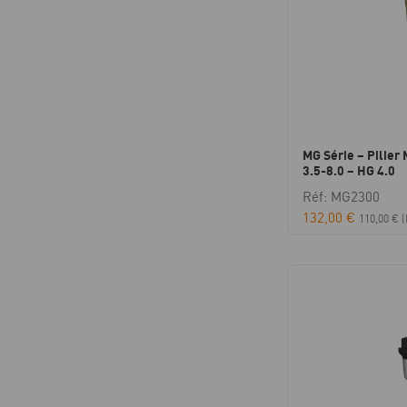
MG Série – Pilier
3.5-8.0 – HG 4.0
Réf: MG2300
132,00
€
110,00
€
(