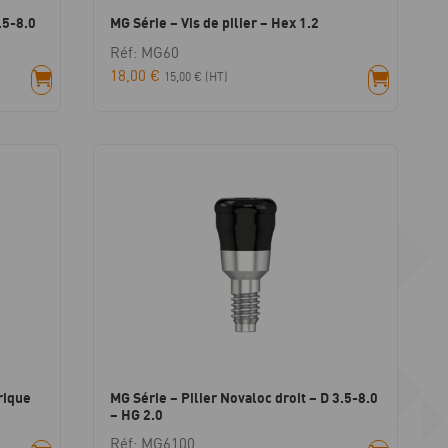
.5-8.0
MG Série – Vis de pilier – Hex 1.2
Réf: MG60
18,00
€
15,00
€
(HT)
rique
MG Série – Pilier Novaloc droit – D 3.5-8.0
– HG 2.0
Réf: MG6100