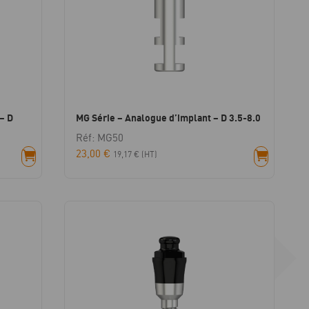
– D
MG Série – Analogue d’implant – D 3.5-8.0
Réf: MG50
23,00
€
19,17
€
(HT)