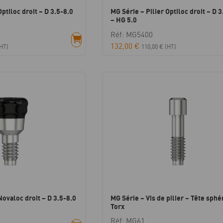
Optiloc droit – D 3.5-8.0
MG Série – Pilier Optiloc droit – D 3
– HG 5.0
Réf: MG5400
132,00
€
HT)
110,00
€
(HT)
Novaloc droit – D 3.5-8.0
MG Série – Vis de pilier – Tête sphé
Torx
Réf: MG61