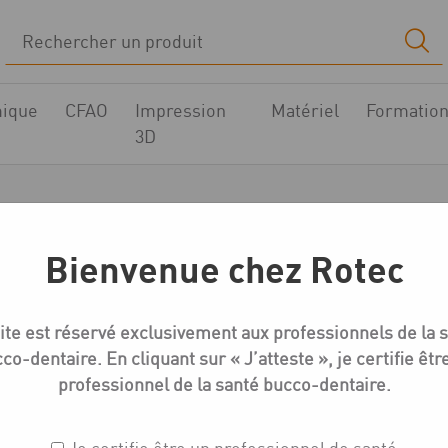
ique
CFAO
Impression
Matériel
Formatio
3D
e Megagen AnyRidge
Bienvenue chez Rotec
e
Implantologie - pièces prothétiques
Compatible Megagen A
ite est réservé exclusivement aux professionnels de la 
co-dentaire. En cliquant sur « J’atteste », je certifie êtr
professionnel de la santé bucco-dentaire.