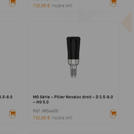
132,00
€
110,00
€
(HT)
3.5-8.0
MG Série – Pilier Novaloc droit – D 3.5-8.0
– HG 5.0
Réf: MG6400
132,00
€
110,00
€
(HT)