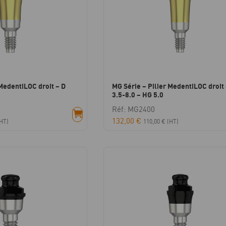
 MedentiLOC droit – D
MG Série – Pilier MedentiLOC droit 
3.5-8.0 – HG 5.0
Réf: MG2400
132,00
€
HT)
110,00
€
(HT)