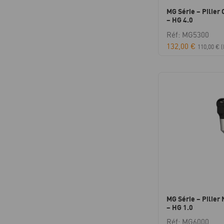
MG Série – Pilier 
– HG 4.0
Réf: MG5300
132,00
€
110,00
€
(
MG Série – Pilier 
– HG 1.0
Réf: MG6000