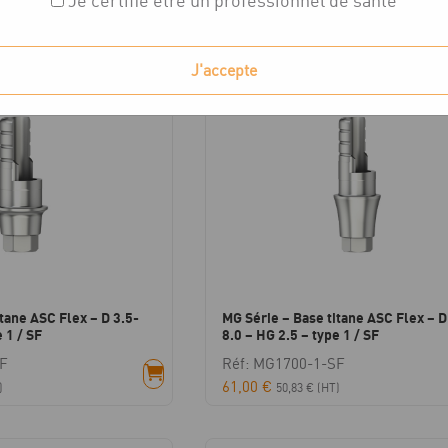
Je certifie être un professionnel de santé
ichés
J'accepte
tane ASC Flex – D 3.5-
MG Série – Base titane ASC Flex – D
 1 / SF
8.0 – HG 2.5 – type 1 / SF
SF
Réf: MG1700-1-SF
61,00
€
)
50,83
€
(HT)