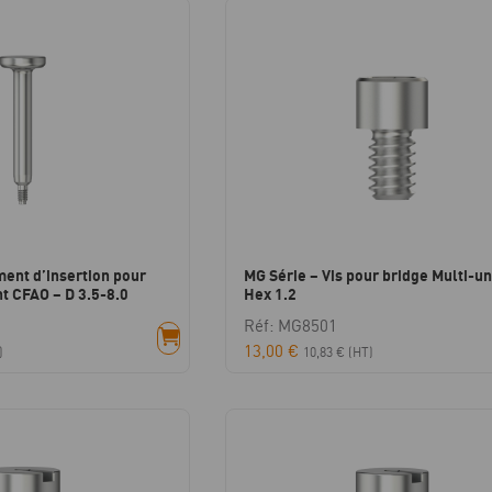
ment d’insertion pour
MG Série – Vis pour bridge Multi-un
t CFAO – D 3.5-8.0
Hex 1.2
Réf: MG8501
13,00
€
)
10,83
€
(HT)