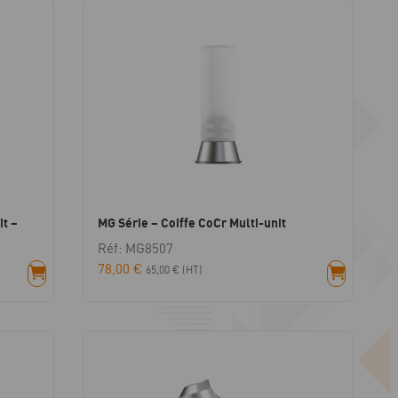
it –
MG Série – Coiffe CoCr Multi-unit
Réf: MG8507
78,00
€
65,00
€
(HT)