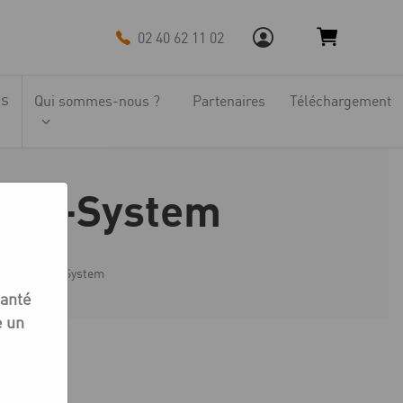
02 40 62 11 02
ns
Qui sommes-nous ?
Partenaires
Téléchargement
 MG-System
nyRidge MG-System
santé
e un