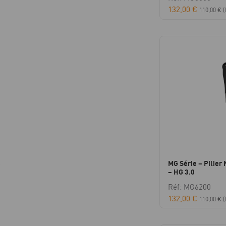
132,00
€
110,00
€
(
MG Série – Pilier 
– HG 3.0
Réf: MG6200
132,00
€
110,00
€
(