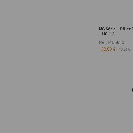
MG Série – Pilier 
– HG 1.0
Réf: MG5000
132,00
€
110,00
€
(