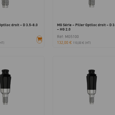
Optiloc droit – D 3.5-8.0
MG Série – Pilier Optiloc droit – D 3
– HG 2.0
Réf: MG5100
132,00
€
HT)
110,00
€
(HT)