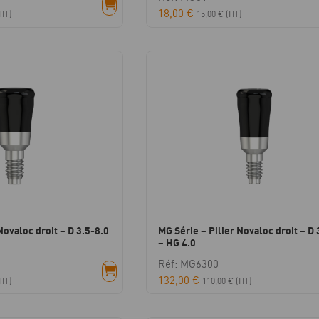
18,00
€
HT)
15,00
€
(HT)
Novaloc droit – D 3.5-8.0
MG Série – Pilier Novaloc droit – D 
– HG 4.0
Réf: MG6300
132,00
€
HT)
110,00
€
(HT)