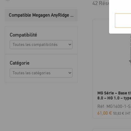
42 Résultats aff
Compatible Megagen AnyRidge MG-System
Compatibilité
Catégorie
MG Série – Base ti
8.0 – HG 1.0 – type
Réf: MG1600-1-
61,00
€
50,83
€
(HT