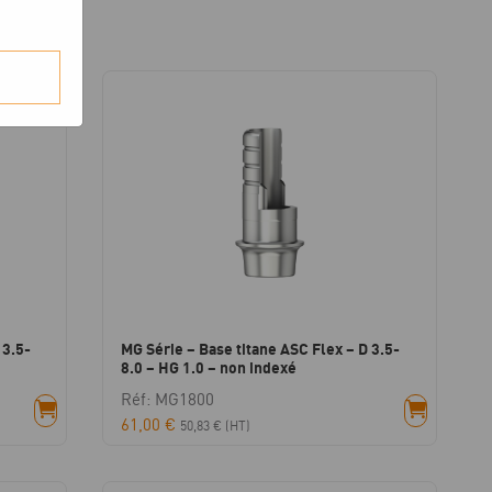
 3.5-
MG Série – Base titane ASC Flex – D 3.5-
8.0 – HG 1.0 – non indexé
Réf: MG1800
61,00
€
50,83
€
(HT)