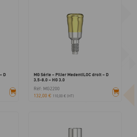
– D
MG Série – Pilier MedentiLOC droit – D
3.5-8.0 – HG 3.0
Réf: MG2200
132,00
€
110,00
€
(HT)