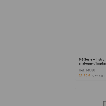
MG Série – Instru
analogue d’implan
Réf: MG80T
33,50
€
27,92
€
(HT