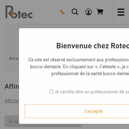
Skip
to
content
Medentika N-Série Vis
Bienvenue chez Rote
Accueil
Boutique
Compatible STRAUMANN SYNOCTA
Ce site est réservé exclusivement aux professionn
bucco-dentaire. En cliquant sur « J’atteste », je c
professionnel de la santé bucco-dentai
Affiner
Je certifie être un professionnel de s
Afficher les filtres
J'accepte