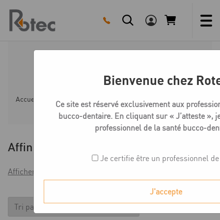
Skip
to
content
Medentika OT-Série Vis
Bienvenue chez Rot
Accueil
Boutique
Compatible Osstem Implant TS-Syste
Ce site est réservé exclusivement aux professio
bucco-dentaire. En cliquant sur « J’atteste », je
professionnel de la santé bucco-dent
Affiner
Je certifie être un professionnel de
Afficher les filtres
J'accepte