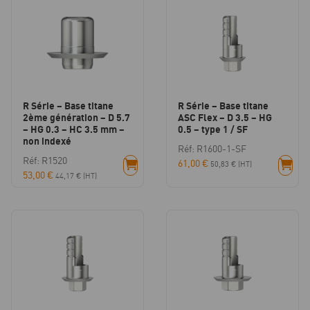
R Série – Base titane
R Série – Base titane
2ème génération – D 5.7
ASC Flex – D 3.5 – HG
– HG 0.3 – HC 3.5 mm –
0.5 – type 1 / SF
non indexé
Réf: R1600-1-SF
Réf: R1520
61,00
€
50,83
€
(HT)
53,00
€
44,17
€
(HT)