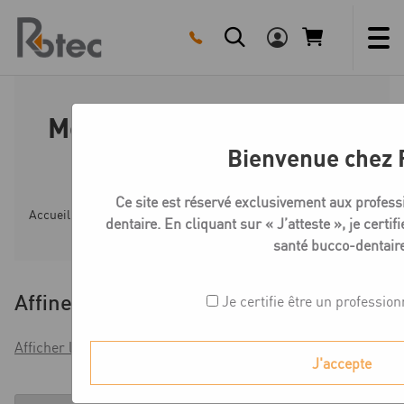
Skip
to
content
Medentika R-Série Bases
titane
Bienvenue chez 
Ce site est réservé exclusivement aux profess
Accueil
Boutique
Compatible ZIMMER TAPERED SCRE
dentaire. En cliquant sur « J’atteste », je certif
santé bucco-dentaire
Affiner
Je certifie être un profession
Afficher les filtres
J'accepte