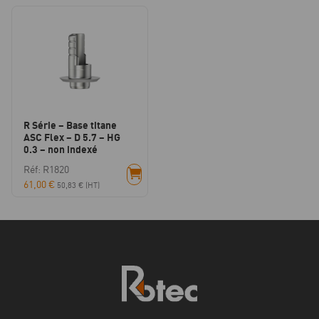
R Série – Base titane
ASC Flex – D 5.7 – HG
0.3 – non indexé
Réf: R1820
61,00
€
50,83
€
(HT)