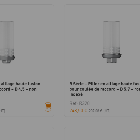
n alliage haute fusion
R Série – Pilier en alliage haute fus
ccord – D 4.5 – non
pour coulée de raccord – D 5.7 – ro
indexé
Réf: R320
248,50
€
HT)
207,08
€
(HT)