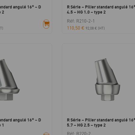
tandard angulé 16° – D
R Série – Pilier standard angulé 16°
e 2
4.5 – HG 1.0 – type 2
Réf: R210-2-1
110,50
€
T)
92,08
€
(HT)
tandard angulé 16° – D
R Série – Pilier standard angulé 16°
e 1
5.7 – HG 2.5 – type 2
Réf: R220-2