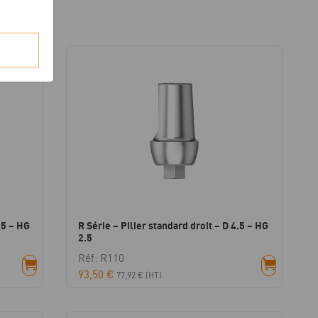
.5 – HG
R Série – Pilier standard droit – D 4.5 – HG
2.5
Réf: R110
93,50
€
77,92
€
(HT)