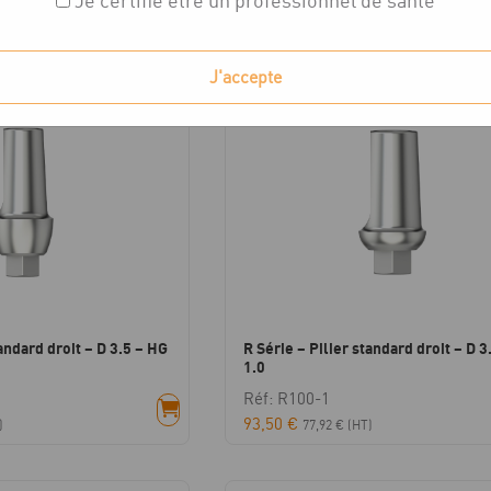
Je certifie être un professionnel de santé
ichés
J'accepte
tandard droit – D 3.5 – HG
R Série – Pilier standard droit – D 3
1.0
Réf: R100-1
93,50
€
)
77,92
€
(HT)