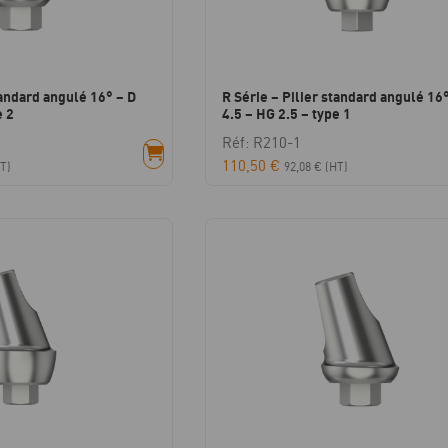
tandard angulé 16° – D
R Série – Pilier standard angulé 16°
e 2
4.5 – HG 2.5 – type 1
Réf: R210-1
110,50
€
T)
92,08
€
(HT)