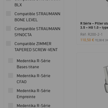
BLX
Compatible STRAUMANN
BONE LEVEL
R Série – Pilier s
3.5 – HG 1.0 – typ
Compatible STRAUMANN
SYNOCTA
Réf: R200-2-1
110,50
€
92,08
€
(H
Compatible ZIMMER
TAPERED SCREW-VENT
Medentika R-Série
Bases titane
Medentika R-Série
CFAO
Medentika R-Série
Empreinte
Medentika R-Série