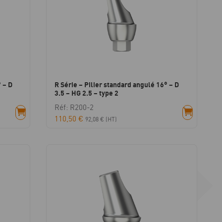
 – D
R Série – Pilier standard angulé 16° – D
3.5 – HG 2.5 – type 2
Réf: R200-2
110,50
€
92,08
€
(HT)