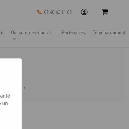
02 40 62 11 02
ns
Qui sommes-nous ?
Partenaires
Téléchargement
ers
R-Série Piliers
santé
e un