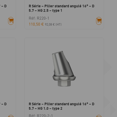
 – D
R Série – Pilier standard angulé 16° – D
5.7 – HG 2.5 – type 1
Réf: R220-1
110,50
€
92,08
€
(HT)
 – D
R Série – Pilier standard angulé 16° – D
5.7 – HG 1.0 – type 2
Réf: R220-2-1