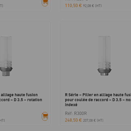
110,50
€
T)
92,08
€
(HT)
n alliage haute fusion
R Série – Pilier en alliage haute fus
cord – D 3.5 – rotation
pour coulée de raccord – D 3.5 – no
indexé
Réf: R300R
248,50
€
HT)
207,08
€
(HT)