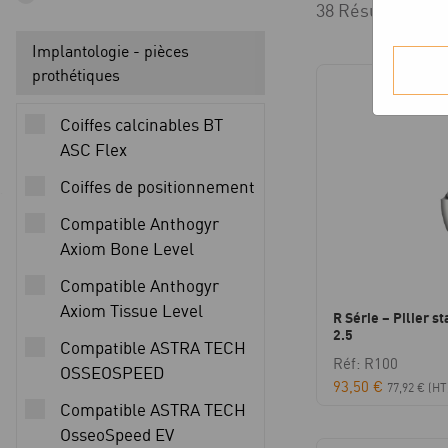
38 Résultats aff
Implantologie - pièces
prothétiques
Coiffes calcinables BT
ASC Flex
Coiffes de positionnement
Compatible Anthogyr
Axiom Bone Level
Compatible Anthogyr
Axiom Tissue Level
R Série – Pilier s
2.5
Compatible ASTRA TECH
Réf: R100
OSSEOSPEED
93,50
€
77,92
€
(HT
Compatible ASTRA TECH
OsseoSpeed EV