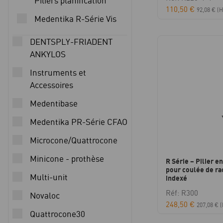
Piliers planification
110,50
€
92,08
€
(H
Medentika R-Série Vis
DENTSPLY-FRIADENT
ANKYLOS
Instruments et
Accessoires
Medentibase
Medentika PR-Série CFAO
Microcone/Quattrocone
Minicone - prothèse
R Série – Pilier e
pour coulée de rac
Multi-unit
indexé
Réf: R300
Novaloc
248,50
€
207,08
€
(
Quattrocone30