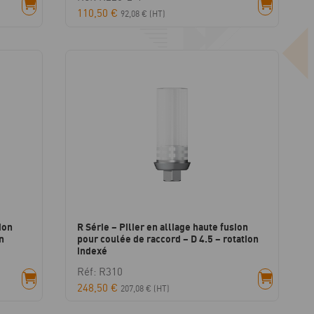
110,50
€
92,08
€
(HT)
ion
R Série – Pilier en alliage haute fusion
n
pour coulée de raccord – D 4.5 – rotation
indexé
Réf: R310
248,50
€
207,08
€
(HT)