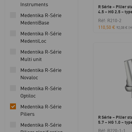
Instruments
R Série – Pilier s
4.5 – HG 2.5 – typ
Medentika R-Série
Réf: R210-2
MedentiBase
110,50
€
92,08
€
(H
Medentika R-Série
MedentiLoc
Medentika R-Série
Multi unit
Medentika R-Série
Novaloc
Medentika R-Série
Optiloc
Medentika R-Série
Piliers
R Série – Pilier s
5.7 – HG 1.0 – typ
Medentika R-Série
Réf: R220-1-1