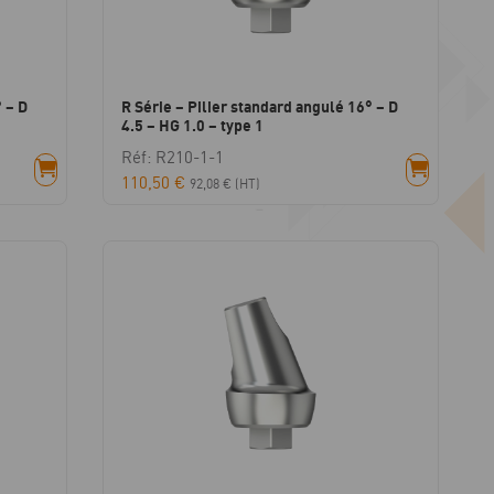
 – D
R Série – Pilier standard angulé 16° – D
4.5 – HG 1.0 – type 1
Réf: R210-1-1
110,50
€
92,08
€
(HT)