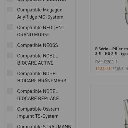
Compatible Megagen
AnyRidge MG-System
Compatible NEODENT
GRAND MORSE
Compatible NEOSS
R Série – Pilier s
3.5 – HG 2.5 – typ
Compatible NOBEL
Réf: R200-1
BIOCARE ACTIVE
110,50
€
92,08
€
(H
Compatible NOBEL
BIOCARE BRÄNEMARK
Compatible NOBEL
BIOCARE REPLACE
Compatible Osstem
Implant TS-System
Compatible STRAUMANN