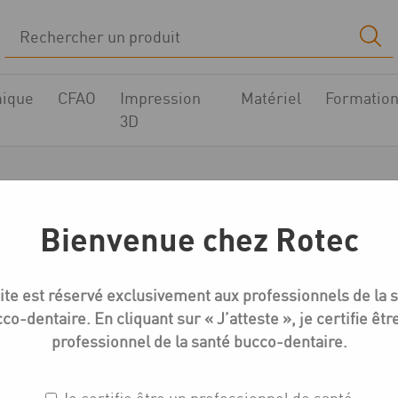
ique
CFAO
Impression
Matériel
Formatio
3D
dentika R-Série Pili
Bienvenue chez Rotec
ique
Compatible ZIMMER TAPERED SCREW-VENT
Medentika 
ite est réservé exclusivement aux professionnels de la 
co-dentaire. En cliquant sur « J’atteste », je certifie êtr
professionnel de la santé bucco-dentaire.