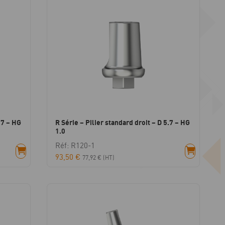
.7 – HG
R Série – Pilier standard droit – D 5.7 – HG
1.0
Réf: R120-1
93,50
€
77,92
€
(HT)