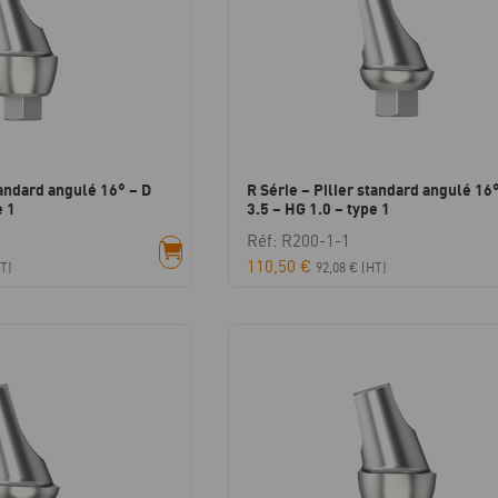
tandard angulé 16° – D
R Série – Pilier standard angulé 16°
e 1
3.5 – HG 1.0 – type 1
Réf: R200-1-1
110,50
€
T)
92,08
€
(HT)