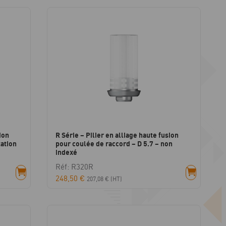
ion
R Série – Pilier en alliage haute fusion
tation
pour coulée de raccord – D 5.7 – non
indexé
Réf: R320R
248,50
€
207,08
€
(HT)