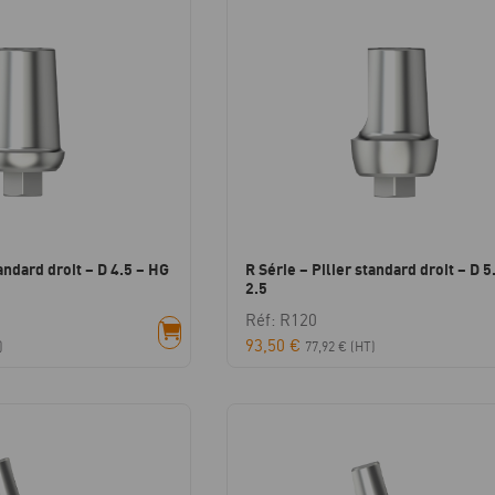
tandard droit – D 4.5 – HG
R Série – Pilier standard droit – D 5
2.5
Réf: R120
93,50
€
)
77,92
€
(HT)