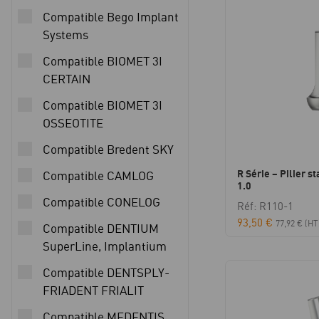
Compatible Bego Implant
Systems
Compatible BIOMET 3I
CERTAIN
Compatible BIOMET 3I
OSSEOTITE
Compatible Bredent SKY
R Série – Pilier s
Compatible CAMLOG
1.0
Compatible CONELOG
Réf: R110-1
93,50
€
77,92
€
(HT
Compatible DENTIUM
SuperLine, Implantium
Compatible DENTSPLY-
FRIADENT FRIALIT
Compatible MEDENTIS