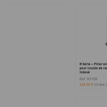
R Série – Pilier e
pour coulée de ra
indexé
Réf: R310R
248,50
€
207,08
€
(