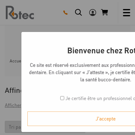
Skip
to
content
Medentika R-Série Vis
Bienvenue chez Ro
Accueil
Boutique
Compatible ZIMMER TAPERED SCRE
Ce site est réservé exclusivement aux professionn
dentaire. En cliquant sur « J’atteste », je certifie 
la santé bucco-dentaire.
Affiner
Je certifie être un professionnel 
Afficher les filtres
J'accepte