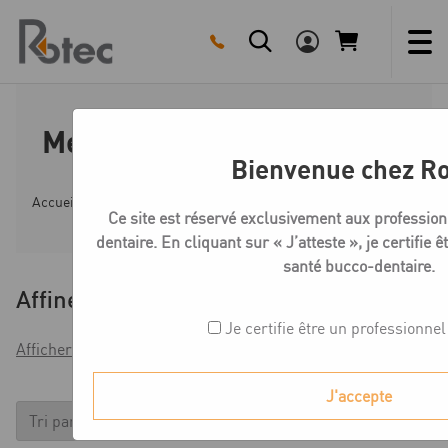
Skip
to
content
Medentika T-Série Novaloc
Bienvenue chez Ro
Accueil
Boutique
Compatible DENTSPLY-FRIADENT FRI
Ce site est réservé exclusivement aux profession
dentaire. En cliquant sur « J’atteste », je certifie 
santé bucco-dentaire.
Affiner
Je certifie être un professionnel
Afficher les filtres
J'accepte