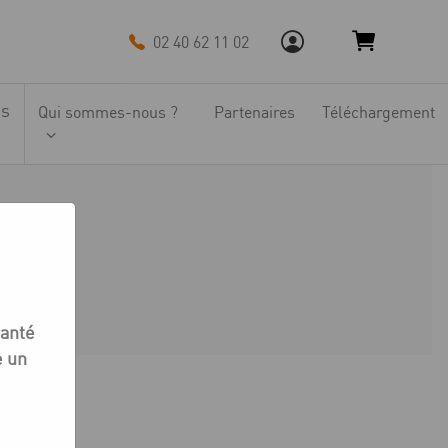
02 40 62 11 02
ns
Qui sommes-nous ?
Partenaires
Téléchargement
nit
santé
e un