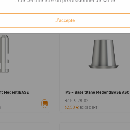
Je certifie être un professionnel de santé
chés
J'accepte
nt MedentiBASE
IPS – Base titane MedentiBASE ASC
Réf: 6-28-02
62,50
€
)
52,08
€
(HT)