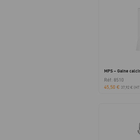
MPS – Gaine calci
Réf: 8510
45,50
€
37,92
€
(HT