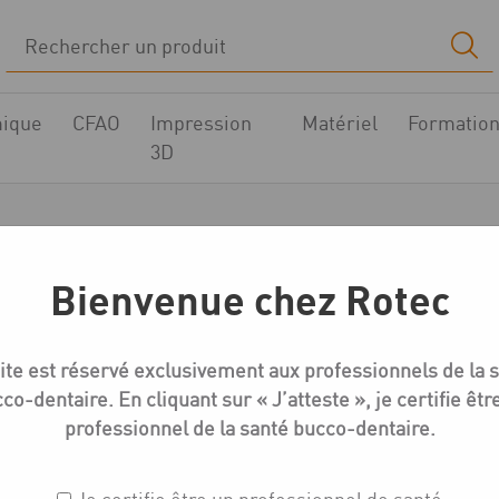
ique
CFAO
Impression
Matériel
Formatio
3D
Multi-unit
Bienvenue chez Rotec
il
Boutique
Implantologie - pièces prothétiques
Multi-u
ite est réservé exclusivement aux professionnels de la 
co-dentaire. En cliquant sur « J’atteste », je certifie êtr
professionnel de la santé bucco-dentaire.