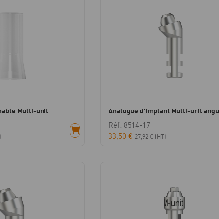
nable Multi-unit
Analogue d’implant Multi-unit angu
Réf: 8514-17
33,50
€
)
27,92
€
(HT)