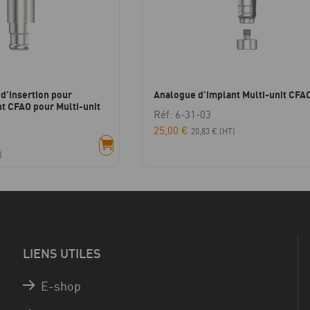
d’insertion pour
Analogue d’implant Multi-unit CFAO
t CFAO pour Multi-unit
Réf: 6-31-03
25,00
€
20,83
€
(HT)
)
LIENS UTILES
E-shop