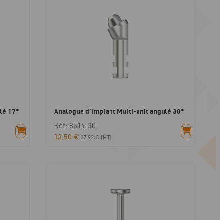
lé 17°
Analogue d’implant Multi-unit angulé 30°
Réf: 8514-30
33,50
€
27,92
€
(HT)