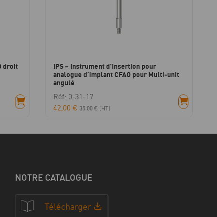
 droit
IPS – Instrument d’insertion pour
analogue d’implant CFAO pour Multi-unit
angulé
Réf: 0-31-17
42,00
€
35,00
€
(HT)
NOTRE CATALOGUE
Télécharger