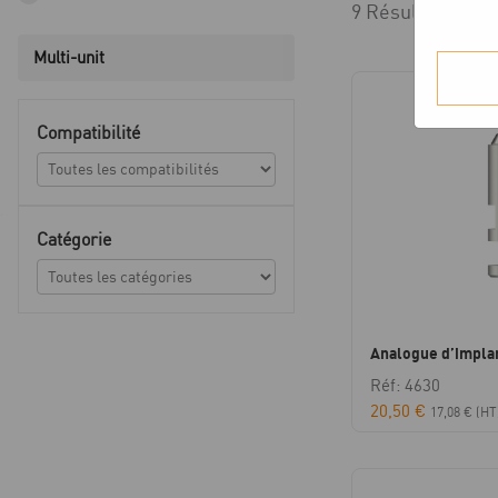
9 Résultats affi
Multi-unit
Compatibilité
Catégorie
Analogue d’impla
Réf: 4630
20,50
€
17,08
€
(HT