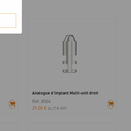
Analogue d’implant Multi-unit droit
Réf: 8504
29,00
€
24,17
€
(HT)