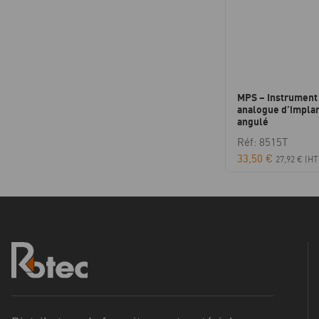
MPS – Instrument 
analogue d’implan
angulé
Réf: 8515T
33,50
€
27,92
€
(HT