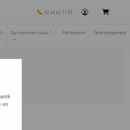
02 40 62 11 02
ns
Qui sommes-nous ?
Partenaires
Téléchargement
santé
e un