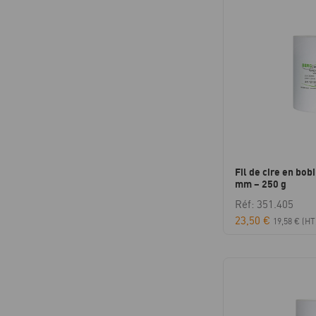
Fil de cire en bob
mm – 250 g
Réf: 351.405
23,50
€
19,58
€
(HT