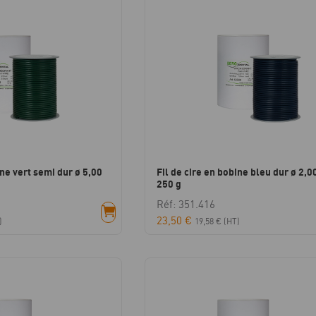
ine vert semi dur ø 5,00
Fil de cire en bobine bleu dur ø 2,
250 g
Réf: 351.416
23,50
€
)
19,58
€
(HT)