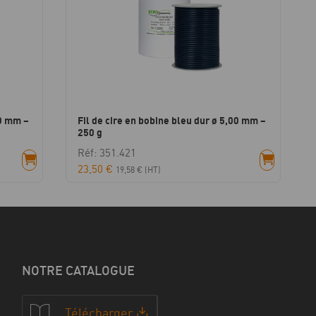
00 mm –
Fil de cire en bobine bleu dur ø 5,00 mm –
250 g
Réf: 351.421
23,50
€
19,58
€
(HT)
NOTRE CATALOGUE
Télécharger