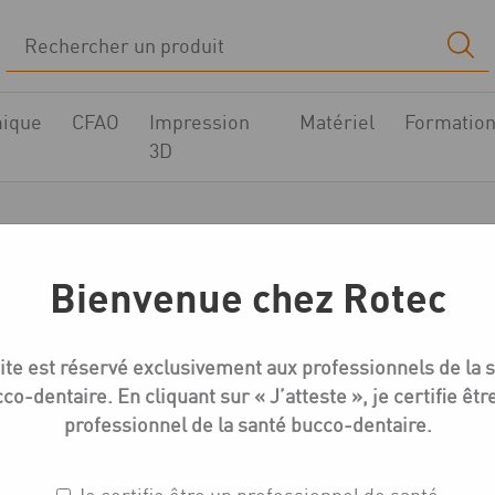
ique
CFAO
Impression
Matériel
Formatio
3D
Tiges de coulée2
Bienvenue chez Rotec
Accueil
Boutique
Chassis métallique
Tiges de coulée2
ite est réservé exclusivement aux professionnels de la 
co-dentaire. En cliquant sur « J’atteste », je certifie êtr
professionnel de la santé bucco-dentaire.