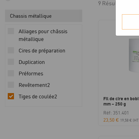
9 Résultats affi
Chassis métallique
Alliages pour châssis
métallique
Cires de préparation
Duplication
Préformes
Revêtement2
Tiges de coulée2
Fil de cire en bob
mm – 250 g
Réf: 351.401
23,50
€
19,58
€
(HT