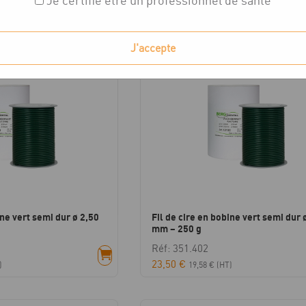
Je certifie être un professionnel de santé
chés
J'accepte
ine vert semi dur ø 2,50
Fil de cire en bobine vert semi dur 
mm – 250 g
Réf: 351.402
23,50
€
)
19,58
€
(HT)