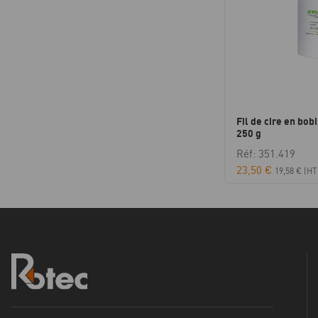
Fil de cire en bob
250 g
Réf: 351.419
23,50
€
19,58
€
(HT