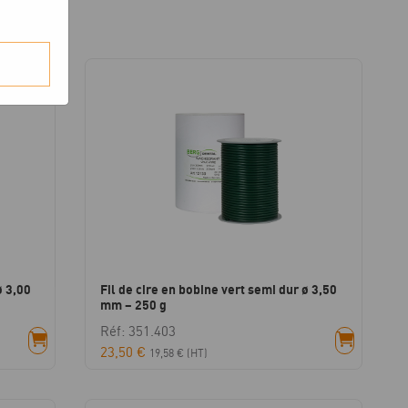
ø 3,00
Fil de cire en bobine vert semi dur ø 3,50
mm – 250 g
Réf: 351.403
23,50
€
19,58
€
(HT)