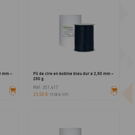
00 mm –
Fil de cire en bobine bleu dur ø 2,50 mm –
250 g
Réf: 351.417
23,50
€
19,58
€
(HT)