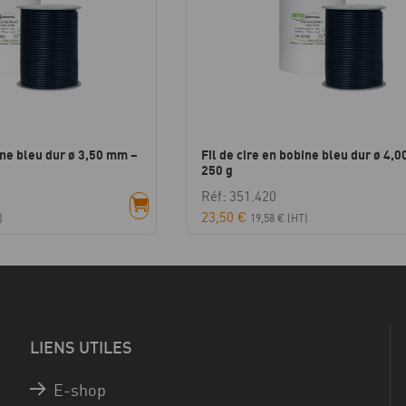
ine bleu dur ø 3,50 mm –
Fil de cire en bobine bleu dur ø 4,
250 g
Réf: 351.420
23,50
€
)
19,58
€
(HT)
LIENS UTILES
E-shop