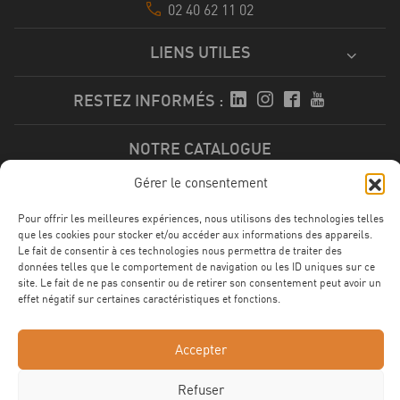
02 40 62 11 02
LIENS UTILES
RESTEZ INFORMÉS :
NOTRE CATALOGUE
Gérer le consentement
Télécharger
Pour offrir les meilleures expériences, nous utilisons des technologies telles
que les cookies pour stocker et/ou accéder aux informations des appareils.
Le fait de consentir à ces technologies nous permettra de traiter des
données telles que le comportement de navigation ou les ID uniques sur ce
NOS CERTFICATIONS
site. Le fait de ne pas consentir ou de retirer son consentement peut avoir un
effet négatif sur certaines caractéristiques et fonctions.
Accepter
Refuser