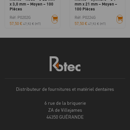
x 3,0 mm – Moyen – 100
mm x 21 mm – Moyen –
Pièces
100 Pièces
Réf: P0202G
Réf: P0224G
57,50
€
57,50
€
47,92
€
(HT)
47,92
€
(HT)
Distributeur de fournitures et matériel dentaires
6 rue de la briquerie
ZA de Villejames
44350 GUÉRANDE