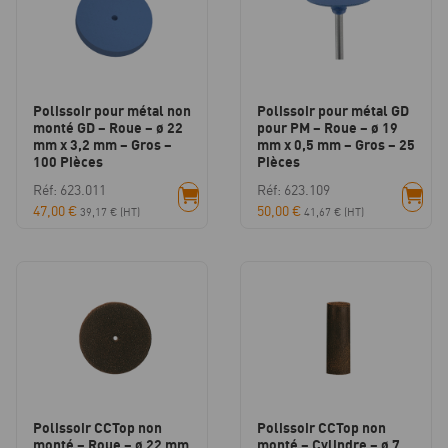
Polissoir pour métal non
Polissoir pour métal GD
monté GD – Roue – ø 22
pour PM – Roue – ø 19
mm x 3,2 mm – Gros –
mm x 0,5 mm – Gros – 25
100 Pièces
Pièces
Réf: 623.011
Réf: 623.109
47,00
€
50,00
€
39,17
€
(HT)
41,67
€
(HT)
Polissoir CCTop non
Polissoir CCTop non
monté – Roue – ø 22 mm
monté – Cylindre – ø 7