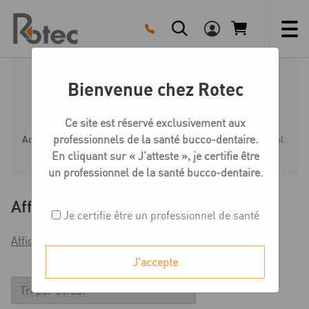
Skip
to
content
Bienvenue chez Rotec
Polissoirs métal
Ce site est réservé exclusivement aux
professionnels de la santé bucco-dentaire.
Accueil
Boutique
Polissoirs
Polissoirs métal
En cliquant sur « J’atteste », je certifie être
un professionnel de la santé bucco-dentaire.
Affiner
Je certifie être un professionnel de santé
Afficher les filtres
J'accepte