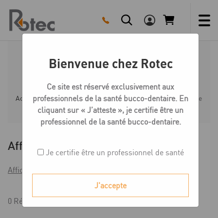
Skip
to
content
Bienvenue chez Rotec
Polissoirs résine
Ce site est réservé exclusivement aux
professionnels de la santé bucco-dentaire. En
Accueil
Boutique
Polissoirs
Polissoirs résine
cliquant sur « J’atteste », je certifie être un
professionnel de la santé bucco-dentaire.
Affiner
Je certifie être un professionnel de santé
Afficher les filtres
J'accepte
0 Résultats affichés