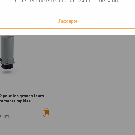
Je certifie être un professionnel de santé
chés
J'accepte
 pour les grands fours
êtements rapides
€
(HT)