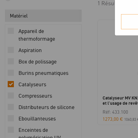
1 Résultats affi
Matériel
Appareil de
thermoformage
Aspiration
Box de polissage
Burins pneumatiques
Catalyseurs
Compresseurs
Catalyseur MV KN2
et l’usage de rev
Distributeurs de silicone
Réf: 433.100
Ebouillanteuses
1273,00
€
1060,83
Enceintes de
polymérisation UV