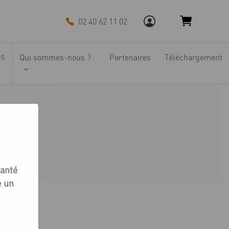
02 40 62 11 02
ns
Qui sommes-nous ?
Partenaires
Téléchargement
santé
e un