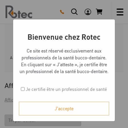
Skip
to
content
Bienvenue chez Rotec
Pompes à vide
Ce site est réservé exclusivement aux
professionnels de la santé bucco-dentaire.
Accueil
Boutique
Matériel
Pompes à vide
En cliquant sur « J’atteste », je certifie être
un professionnel de la santé bucco-dentaire.
Affiner
Je certifie être un professionnel de santé
Afficher les filtres
J'accepte