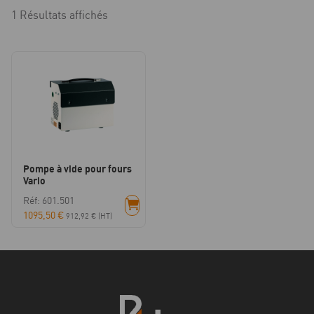
1 Résultats affichés
Pompe à vide pour fours
Vario
Réf: 601.501
1095,50
€
912,92
€
(HT)