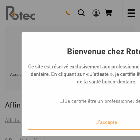
Skip
to
content
SAV - Pièces détachées
Bienvenue chez Rot
machines vapeur
Ce site est réservé exclusivement aux professionne
dentaire. En cliquant sur « J’atteste », je certifie 
Accueil
Boutique
SAV - Pièces detachées
SAV - Pi
de la santé bucco-dentaire.
Je certifie être un professionnel d
Affiner
Afficher les filtres
J'accepte