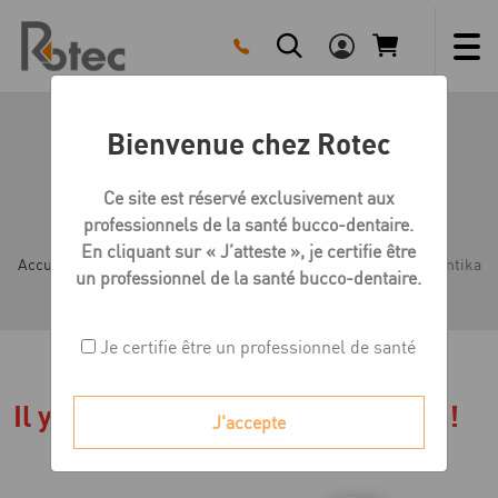
Skip
to
content
Bienvenue chez Rotec
Nouveaux analogues CFAO
Medentika
Ce site est réservé exclusivement aux
professionnels de la santé bucco-dentaire.
En cliquant sur « J’atteste », je certifie être
Accueil
Actualités
Nouveaux analogues CFAO Medentika
un professionnel de la santé bucco-dentaire.
Je certifie être un professionnel de santé
Il y a du nouveau chez Medentika !
J'accepte