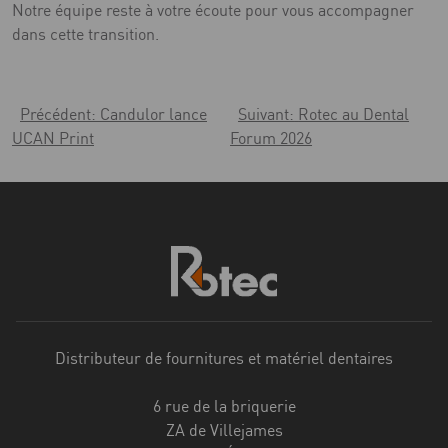
Notre équipe reste à votre écoute pour vous accompagner
dans cette transition.
Navigation
de
Précédent:
Candulor lance
Suivant:
Rotec au Dental
UCAN Print
Forum 2026
l’article
Distributeur de fournitures et matériel dentaires
6 rue de la briquerie
ZA de Villejames