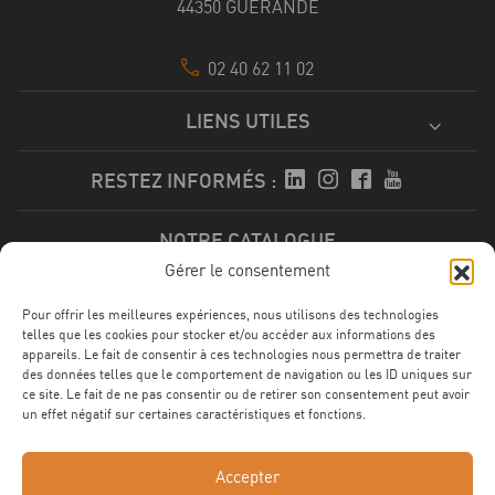
44350 GUÉRANDE
02 40 62 11 02
LIENS UTILES
RESTEZ INFORMÉS :
NOTRE CATALOGUE
Gérer le consentement
Télécharger
Pour offrir les meilleures expériences, nous utilisons des technologies
telles que les cookies pour stocker et/ou accéder aux informations des
appareils. Le fait de consentir à ces technologies nous permettra de traiter
des données telles que le comportement de navigation ou les ID uniques sur
ce site. Le fait de ne pas consentir ou de retirer son consentement peut avoir
NOS CERTFICATIONS
un effet négatif sur certaines caractéristiques et fonctions.
Accepter