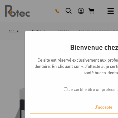
Skip
to
content
Accueil
Boutique
Frondes
Fronde automatique Beg
Bienvenue chez
Ce site est réservé exclusivement aux profe
dentaire. En cliquant sur « J’atteste », je cert
santé bucco-dentai
Je certifie être un professi
J'accepte