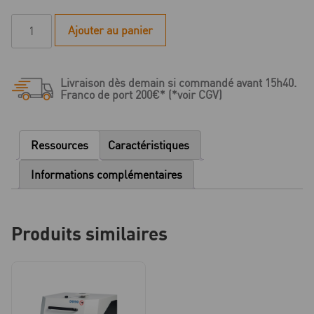
quantité
Ajouter au panier
de
Fronde
automatique
Livraison dès demain si commandé avant 15h40.
Bego
Franco de port 200€* (*voir CGV)
Nautilus
CC
Plus
Ressources
Caractéristiques
avec
refroidissement
Informations complémentaires
intégré
Produits similaires