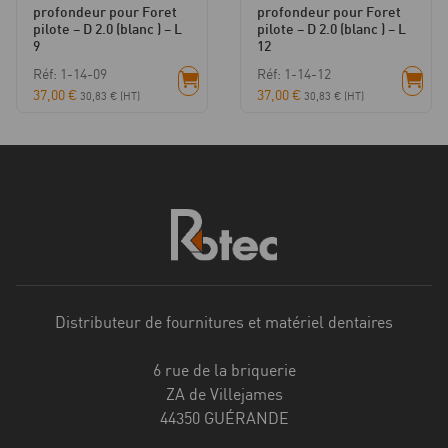
profondeur pour Foret
profondeur pour Foret
pilote – D 2.0 (blanc ) – L
pilote – D 2.0 (blanc ) – L
9
12
Réf: 1-14-09
Réf: 1-14-12
37,00
€
37,00
€
30,83
€
(HT)
30,83
€
(HT)
Distributeur de fournitures et matériel dentaires
6 rue de la briquerie
ZA de Villejames
44350 GUÉRANDE