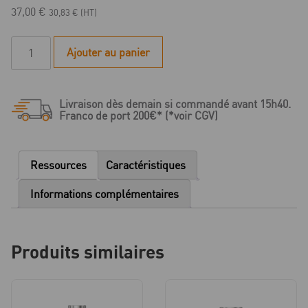
37,00
€
30,83
€
(HT)
quantité
Ajouter au panier
de
Microcone
-
Livraison dès demain si commandé avant 15h40.
Butée
Franco de port 200€* (*voir CGV)
de
profondeur
pour
Ressources
Caractéristiques
Foret
Standard
Informations complémentaires
/
Foret
cortical
Produits similaires
-
D
3.0/3.3