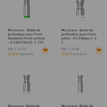
(vert)
-
L
9
Microcone – Butée de
Microcone -Butée de
profondeur pour Foret
profondeur pour Foret
Standard / Foret cortical
pilote – D 2.0 (blanc ) – L
– D 3.0/3.3 (vert) – L 13.5
7
Réf: 2-14-23
Réf: 1-14-08
37,00
€
37,00
€
30,83
€
(HT)
30,83
€
(HT)
Microcone -Butée de
Microcone -Butée de