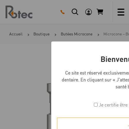
Skip
to
content
Accueil
Boutique
Butées Microcone
Microcone – Bu
Bienven
Ce site est réservé exclusiveme
dentaire. En cliquant sur « J’attes
santé 
Je certifie êtr