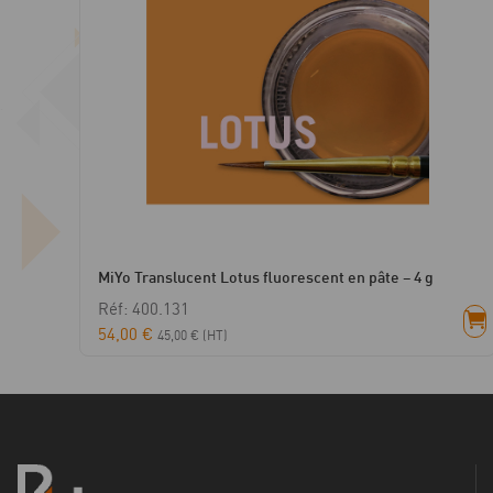
MiYo Translucent Lotus fluorescent en pâte – 4 g
Réf: 400.131
54,00
€
45,00
€
(HT)