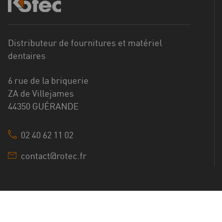
Distributeur de fournitures et matériel
dentaires
6 rue de la briquerie
ZA de Villejames
44350 GUÉRANDE
02 40 62 11 02
contact@rotec.fr
©2025 ROTEC Tous droits réservés
Site web Astraga