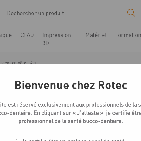
ique
CFAO
Impression
Matériel
Formatio
3D
scent en pâte – 4 g
Bienvenue chez Rotec
MiYO
ite est réservé exclusivement aux professionnels de la 
MiYo Structure Ghost f
co-dentaire. En cliquant sur « J’atteste », je certifie êtr
g
professionnel de la santé bucco-dentaire.