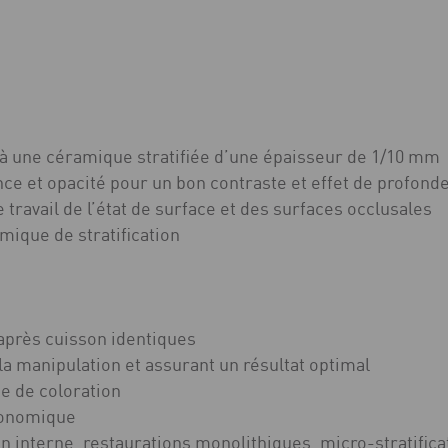
à une céramique stratifiée d’une épaisseur de 1/10 mm
ence et opacité pour un bon contraste et effet de profond
 travail de l’état de surface et des surfaces occlusales
mique de stratification
/après cuisson identiques
t la manipulation et assurant un résultat optimal
e de coloration
économique
on interne, restaurations monolithiques, micro-stratifica