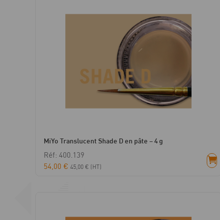
MiYo Translucent Shade D en pâte – 4 g
Réf: 400.139
54,00
€
45,00
€
(HT)