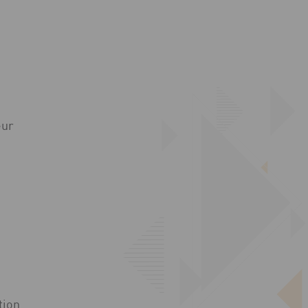
eur
tion