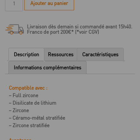
Ajouter au panier
de
MiYo
Structure
Livraison dès demain si commandé avant 15h40.
HT
Franco de port 200€* (*voir CGV)
Window
en
pâte
Description
Ressources
Caractéristiques
-
4
Informations complémentaires
g
Compatible avec :
– Full zircone
– Disilicate de lithium
– Zircone
– Céramo-métal stratifiée
– Zircone stratifiée