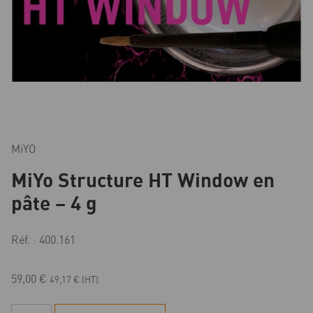
MiYO
MiYo Structure HT Window en
pâte – 4 g
Réf. : 400.161
59,00
€
49,17
€
(HT)
quantité