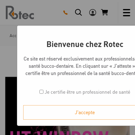
Skip
to
content
Accueil
Boutique
MiYO
MiYo Structure HT Window e
Bienvenue chez Rotec
Ce site est réservé exclusivement aux professionnels
santé bucco-dentaire. En cliquant sur « J’atteste »,
certifie être un professionnel de la santé bucco-dent
Je certifie être un professionnel de santé
J'accepte