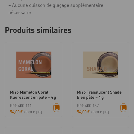
– Aucune cuisson de glaçage supplémentaire
nécessaire
Produits similaires
MiYo Mamelon Coral
MiYo Translucent Shade
fluorescent en pâte – 4 g
B en pâte – 4 g
Réf: 400.111
Réf: 400.137
54,00
€
54,00
€
45,00
€
(HT)
45,00
€
(HT)