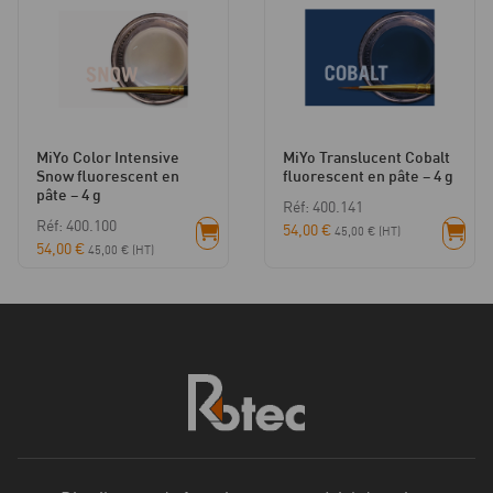
MiYo Color Intensive
MiYo Translucent Cobalt
Snow fluorescent en
fluorescent en pâte – 4 g
pâte – 4 g
Réf: 400.141
Réf: 400.100
54,00
€
45,00
€
(HT)
54,00
€
45,00
€
(HT)