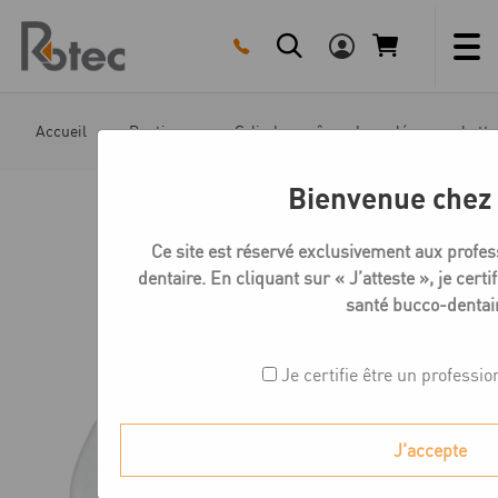
Skip
to
content
Accueil
Boutique
Cylindres, cônes de coulée, manchette
Bienvenue chez
Ce site est réservé exclusivement aux profes
dentaire. En cliquant sur « J’atteste », je certi
santé bucco-dentai
Je certifie être un professio
J'accepte