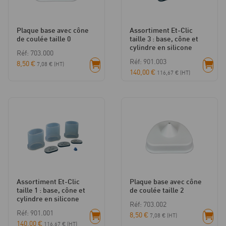
Plaque base avec cône
Assortiment Et-Clic
de coulée taille 0
taille 3 : base, cône et
cylindre en silicone
Réf: 703.000
Réf: 901.003
8,50
€
7,08
€
(HT)
140,00
€
116,67
€
(HT)
Assortiment Et-Clic
Plaque base avec cône
taille 1 : base, cône et
de coulée taille 2
cylindre en silicone
Réf: 703.002
Réf: 901.001
8,50
€
7,08
€
(HT)
140,00
€
116,67
€
(HT)