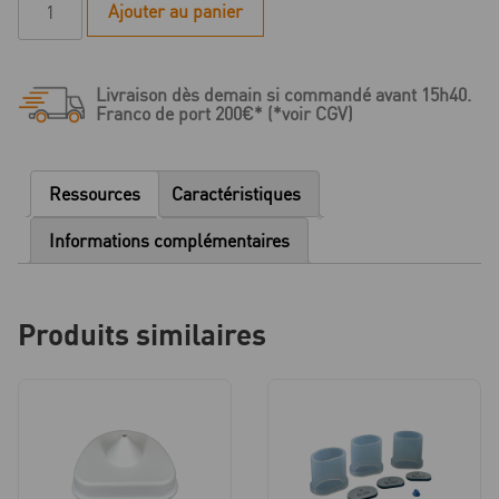
Ajouter au panier
de
Plaque
base
Livraison dès demain si commandé avant 15h40.
avec
Franco de port 200€* (*voir CGV)
cône
de
coulée
Ressources
Caractéristiques
taille
1
Informations complémentaires
Produits similaires