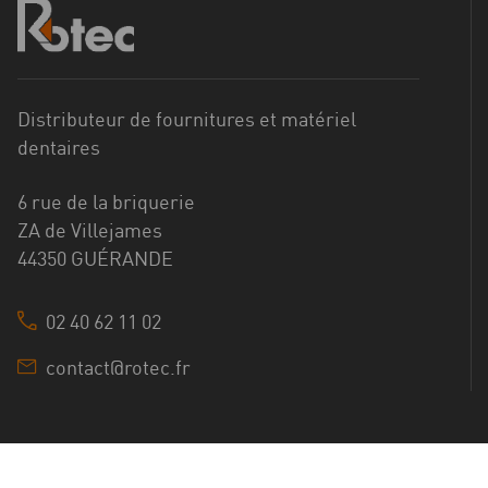
Distributeur de fournitures et matériel
dentaires
6 rue de la briquerie
ZA de Villejames
44350 GUÉRANDE
02 40 62 11 02
contact@rotec.fr