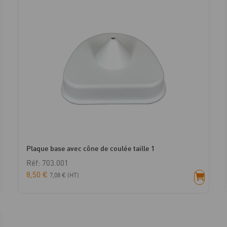
Plaque base avec cône de coulée taille 1
Réf: 703.001
8,50
€
7,08
€
(HT)