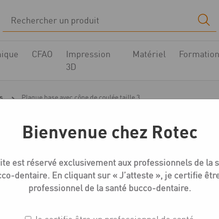
ique
CFAO
Impression
Matériel
Formatio
3D
s
Plaque base avec cône de coulée taille 3
Bienvenue chez Rotec
Cylindres, cônes de coulée, manchettes
ite est réservé exclusivement aux professionnels de la 
Plaque base avec cône 
co-dentaire. En cliquant sur « J’atteste », je certifie êtr
professionnel de la santé bucco-dentaire.
Réf. : 703.003