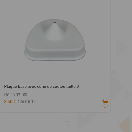
Plaque base avec cône de coulée taille 0
Réf: 703.000
8,50
€
7,08
€
(HT)