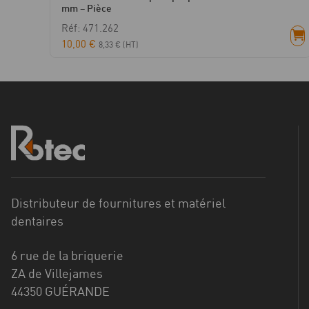
mm – Pièce
Réf: 471.262
10,00
€
8,33
€
(HT)
Distributeur de fournitures et matériel
dentaires
6 rue de la briquerie
ZA de Villejames
44350 GUÉRANDE