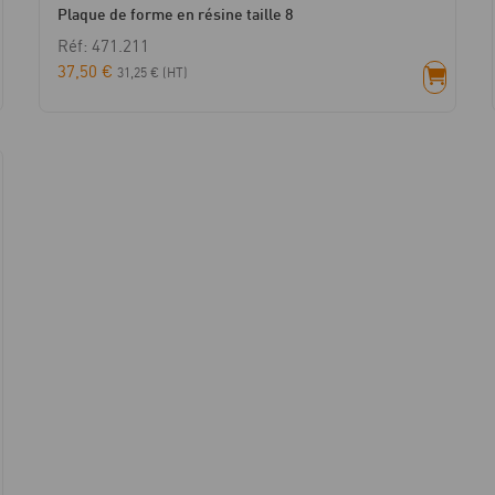
Plaque de forme en résine taille 8
Réf: 471.211
37,50
€
31,25
€
(HT)