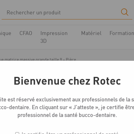
ique
CFAO
Impression
Matériel
Formatio
3D
ue matrice massive grande taille 9 – Pièce
Bienvenue chez Rotec
Moules, socles et split-cast
ite est réservé exclusivement aux professionnels de la 
Plaque matrice massive
co-dentaire. En cliquant sur « J’atteste », je certifie êtr
Pièce
professionnel de la santé bucco-dentaire.