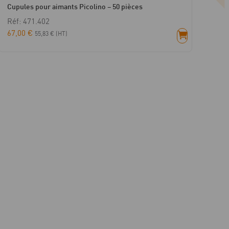
Cupules pour aimants Picolino – 50 pièces
Réf: 471.402
67,00
€
55,83
€
(HT)