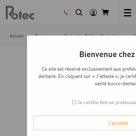
Skip
to
content
Accueil
Boutique
Medentika R-Série MedentiLoc
R
Bienvenue chez
Ce site est réservé exclusivement aux profe
dentaire. En cliquant sur « J’atteste », je certi
santé bucco-dentai
Je certifie être un professi
J'accepte