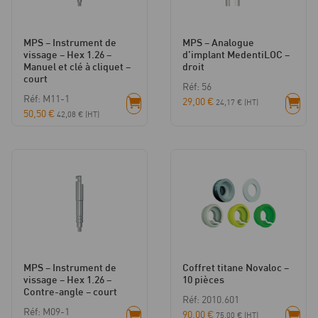
MPS – Instrument de
MPS – Analogue
vissage – Hex 1.26 –
d’implant MedentiLOC –
Manuel et clé à cliquet –
droit
court
Réf: 56
Réf: M11-1
29,00
€
24,17
€
(HT)
50,50
€
42,08
€
(HT)
MPS – Instrument de
Coffret titane Novaloc –
vissage – Hex 1.26 –
10 pièces
Contre-angle – court
Réf: 2010.601
Réf: M09-1
90,00
€
75,00
€
(HT)