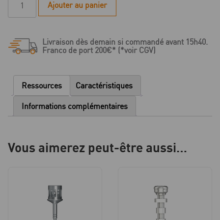
Ajouter au panier
de
R
Série
Livraison dès demain si commandé avant 15h40.
-
Franco de port 200€* (*voir CGV)
Pilier
MedentiLOC
droit
Ressources
Caractéristiques
-
D
Informations complémentaires
4.5
-
HG
Vous aimerez peut-être aussi…
2.0